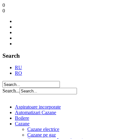
0
0
Search
RU
RO
Search...
Aspiratoare incorporate
Automatizari Cazane
Boilere
Cazane
Cazane electrice
Cazane pe gaz