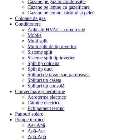
Cazane pe gaz în condensație
Cazane pe lemne cu gazeificare
Cazane pe lemne, cărbuni și peleți
Coloane de gaz
Condiționere
Aplicații HVAC - comerciale
Mobile
Multi split
Multi split de tip invertor
Sisteme split
Sisteme split tip inverter
Split tip coloana
Split tip duct
Splituri de tavan sau pardoseala
Splituri tip caseta
Splituri tip consolă
Convectoare și aeroterme
Aeroterme electrice
Cămine electrice
Echipament termic
Panouri solare
Pompe termice
Aer-Apă
Apă-Aer
Apă-Apă