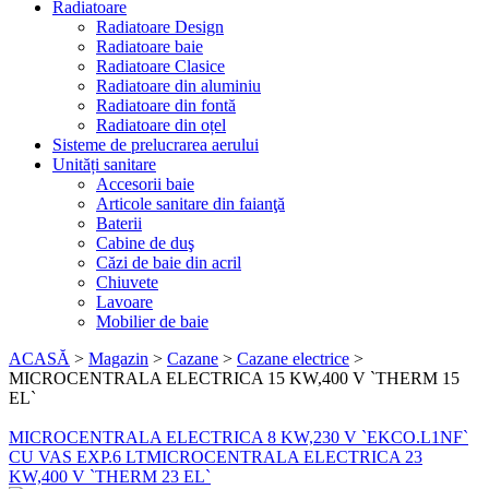
Radiatoare
Radiatoare Design
Radiatoare baie
Radiatoare Clasice
Radiatoare din aluminiu
Radiatoare din fontă
Radiatoare din oțel
Sisteme de prelucrarea aerului
Unități sanitare
Accesorii baie
Articole sanitare din faianţă
Baterii
Cabine de duş
Căzi de baie din acril
Chiuvete
Lavoare
Mobilier de baie
ACASĂ
>
Magazin
>
Cazane
>
Cazane electrice
>
MICROCENTRALA ELECTRICA 15 KW,400 V `THERM 15
EL`
MICROCENTRALA ELECTRICA 8 KW,230 V `EKCO.L1NF`
CU VAS EXP.6 LT
MICROCENTRALA ELECTRICA 23
KW,400 V `THERM 23 EL`