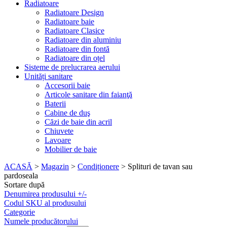
Radiatoare
Radiatoare Design
Radiatoare baie
Radiatoare Clasice
Radiatoare din aluminiu
Radiatoare din fontă
Radiatoare din oțel
Sisteme de prelucrarea aerului
Unități sanitare
Accesorii baie
Articole sanitare din faianţă
Baterii
Cabine de duş
Căzi de baie din acril
Chiuvete
Lavoare
Mobilier de baie
ACASĂ
>
Magazin
>
Condiționere
>
Splituri de tavan sau
pardoseala
Sortare după
Denumirea produsului
+/-
Codul SKU al produsului
Categorie
Numele producătorului