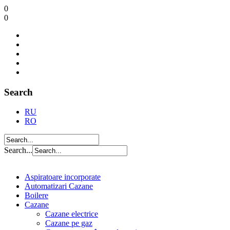
0
0
Search
RU
RO
Search...
Aspiratoare incorporate
Automatizari Cazane
Boilere
Cazane
Cazane electrice
Cazane pe gaz