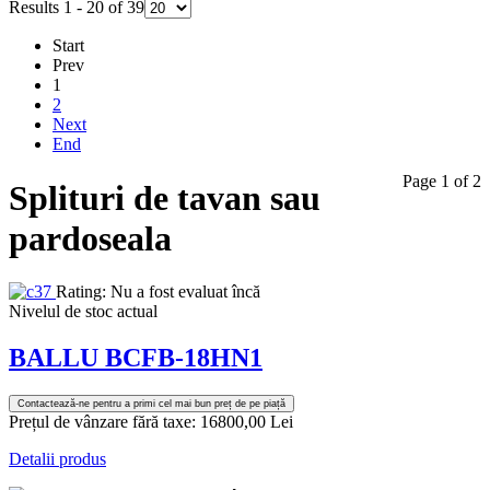
Results 1 - 20 of 39
Start
Prev
1
2
Next
End
Page 1 of 2
Splituri de tavan sau
pardoseala
Rating: Nu a fost evaluat încă
Nivelul de stoc actual
BALLU BCFB-18HN1
Contactează-ne pentru a primi cel mai bun preț de pe piață
Prețul de vânzare fără taxe:
16800,00 Lei
Detalii produs