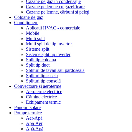
Cazane pe gaz în condensație
Cazane pe lemne cu gazeificare
Cazane pe lemne, cărbuni și peleți
Coloane de gaz
Condiționere
Aplicații HVAC - comerciale
Mobile
Multi split
Multi split de tip invertor
Sisteme split
Sisteme split tip inverter
Split tip coloana
Split tip duct
Splituri de tavan sau pardoseala
Splituri tip caseta
Splituri tip consolă
Convectoare și aeroterme
Aeroterme electrice
Cămine electrice
Echipament termic
Panouri solare
Pompe termice
Aer-Apă
Apă-Aer
Apă-Apă