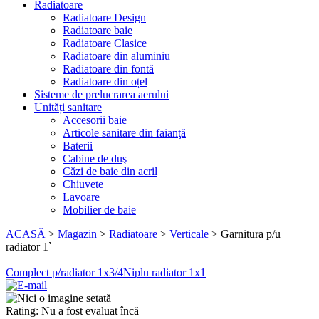
Radiatoare
Radiatoare Design
Radiatoare baie
Radiatoare Clasice
Radiatoare din aluminiu
Radiatoare din fontă
Radiatoare din oțel
Sisteme de prelucrarea aerului
Unități sanitare
Accesorii baie
Articole sanitare din faianţă
Baterii
Cabine de duş
Căzi de baie din acril
Chiuvete
Lavoare
Mobilier de baie
ACASĂ
>
Magazin
>
Radiatoare
>
Verticale
>
Garnitura p/u
radiator 1`
Complect p/radiator 1x3/4
Niplu radiator 1x1
Rating: Nu a fost evaluat încă