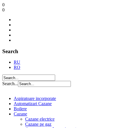
0
0
Search
RU
RO
Search...
Aspiratoare incorporate
Automatizari Cazane
Boilere
Cazane
Cazane electrice
Cazane pe gaz