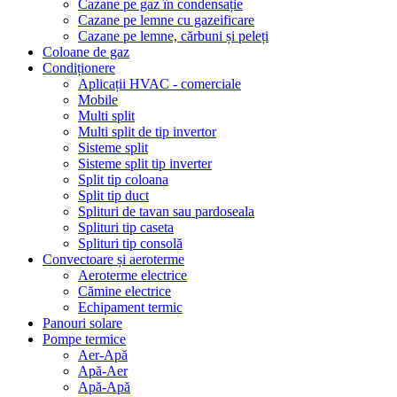
Cazane pe gaz în condensație
Cazane pe lemne cu gazeificare
Cazane pe lemne, cărbuni și peleți
Coloane de gaz
Condiționere
Aplicații HVAC - comerciale
Mobile
Multi split
Multi split de tip invertor
Sisteme split
Sisteme split tip inverter
Split tip coloana
Split tip duct
Splituri de tavan sau pardoseala
Splituri tip caseta
Splituri tip consolă
Convectoare și aeroterme
Aeroterme electrice
Cămine electrice
Echipament termic
Panouri solare
Pompe termice
Aer-Apă
Apă-Aer
Apă-Apă