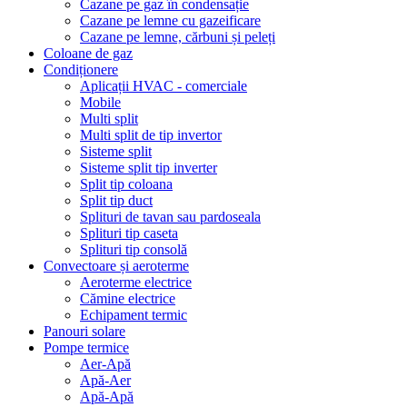
Cazane pe gaz în condensație
Cazane pe lemne cu gazeificare
Cazane pe lemne, cărbuni și peleți
Coloane de gaz
Condiționere
Aplicații HVAC - comerciale
Mobile
Multi split
Multi split de tip invertor
Sisteme split
Sisteme split tip inverter
Split tip coloana
Split tip duct
Splituri de tavan sau pardoseala
Splituri tip caseta
Splituri tip consolă
Convectoare și aeroterme
Aeroterme electrice
Cămine electrice
Echipament termic
Panouri solare
Pompe termice
Aer-Apă
Apă-Aer
Apă-Apă