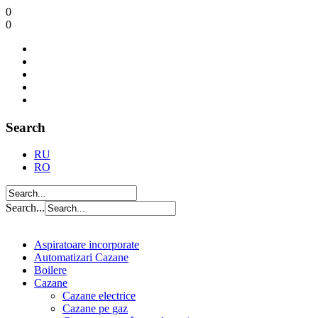
0
0
Search
RU
RO
Search...
Aspiratoare incorporate
Automatizari Cazane
Boilere
Cazane
Cazane electrice
Cazane pe gaz