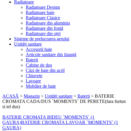
Radiatoare
Radiatoare Design
Radiatoare baie
Radiatoare Clasice
Radiatoare din aluminiu
Radiatoare din fontă
Radiatoare din oțel
Sisteme de prelucrarea aerului
Unități sanitare
Accesorii baie
Articole sanitare din faianţă
Baterii
Cabine de duş
Căzi de baie din acril
Chiuvete
Lavoare
Mobilier de baie
ACASĂ
>
Magazin
>
Unități sanitare
>
Baterii
>
BATERIE
CROMATA CADA/DUS `MOMENTS` DE PERETE(fara furtun
si tel dus)
BATERIE CROMATA BIDEU `MOMENTS` (1
GAURA)
BATERIE CROMATA LAVOAR `MOMENTS` (1
GAURA)