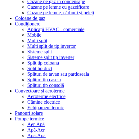
Cazane pe gaz în condensație
Cazane pe lemne cu gazeificare
Cazane pe lemne, cărbuni și peleți
Coloane de gaz
Condiționere
Aplicații HVAC - comerciale
Mobile
Multi split
Multi split de tip invertor
Sisteme split
Sisteme split tip inverter
Split tip coloana
Split tip duct
Splituri de tavan sau pardoseala
Splituri tip caseta
Splituri tip consolă
Convectoare și aeroterme
Aeroterme electrice
Cămine electrice
Echipament termic
Panouri solare
Pompe termice
Aer-Apă
Apă-Aer
Apă-Apă