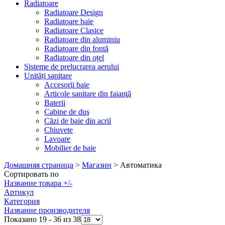
Radiatoare
Radiatoare Design
Radiatoare baie
Radiatoare Clasice
Radiatoare din aluminiu
Radiatoare din fontă
Radiatoare din oțel
Sisteme de prelucrarea aerului
Unități sanitare
Accesorii baie
Articole sanitare din faianţă
Baterii
Cabine de duş
Căzi de baie din acril
Chiuvete
Lavoare
Mobilier de baie
Домашняя страница
>
Магазин
>
Автоматика
Сортировать по
Название товара +/-
Артикул
Категория
Название производителя
Показано 19 - 36 из 38