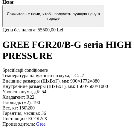
Цена:
Свяжитесь с нами, чтобы получить лучшую цену в
городе
Цена без налога:
55500,00 Lei
GREE FGR20/B-G seria HIGH
PRESSURE
Specificații condiționere
Температура наружного воздуха, ° С:
-7
Внешние размеры (ШхВхГ), мм:
990×1772×880
Внутренние размеры (ШхВхГ), мм:
1500×500×1000
Уровень шума, дБ:
54
Хладагент:
R22
Площадь (м2):
190
Вес, кг:
150\200
Гарантия, месяцы:
36
Поставщик:
ECOLYX
Производитель:
Gree