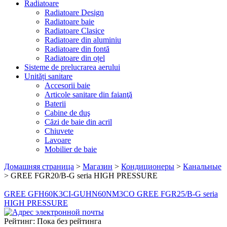
Radiatoare
Radiatoare Design
Radiatoare baie
Radiatoare Clasice
Radiatoare din aluminiu
Radiatoare din fontă
Radiatoare din oțel
Sisteme de prelucrarea aerului
Unități sanitare
Accesorii baie
Articole sanitare din faianţă
Baterii
Cabine de duş
Căzi de baie din acril
Chiuvete
Lavoare
Mobilier de baie
Домашняя страница
>
Магазин
>
Кондиционеры
>
Канальные
>
GREE FGR20/B-G seria HIGH PRESSURE
GREE GFH60K3CI-GUHN60NM3CO
GREE FGR25/B-G seria
HIGH PRESSURE
Рейтинг: Пока без рейтинга