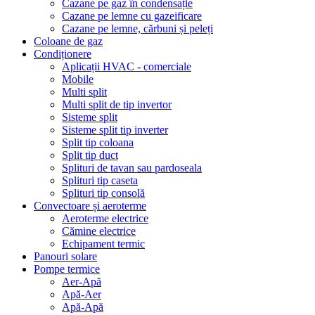
Cazane pe gaz în condensație
Cazane pe lemne cu gazeificare
Cazane pe lemne, cărbuni și peleți
Coloane de gaz
Condiționere
Aplicații HVAC - comerciale
Mobile
Multi split
Multi split de tip invertor
Sisteme split
Sisteme split tip inverter
Split tip coloana
Split tip duct
Splituri de tavan sau pardoseala
Splituri tip caseta
Splituri tip consolă
Convectoare și aeroterme
Aeroterme electrice
Cămine electrice
Echipament termic
Panouri solare
Pompe termice
Aer-Apă
Apă-Aer
Apă-Apă