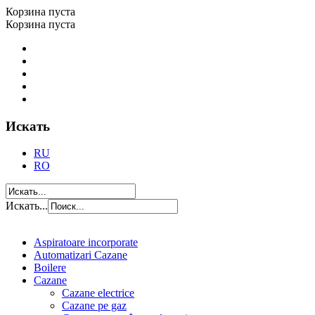
Корзина пуста
Корзина пуста
Искать
RU
RO
Искать...
Aspiratoare incorporate
Automatizari Cazane
Boilere
Cazane
Cazane electrice
Cazane pe gaz