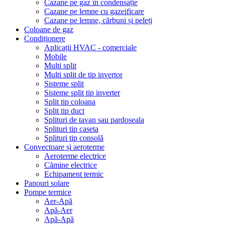
Cazane pe gaz în condensație
Cazane pe lemne cu gazeificare
Cazane pe lemne, cărbuni și peleți
Coloane de gaz
Condiționere
Aplicații HVAC - comerciale
Mobile
Multi split
Multi split de tip invertor
Sisteme split
Sisteme split tip inverter
Split tip coloana
Split tip duct
Splituri de tavan sau pardoseala
Splituri tip caseta
Splituri tip consolă
Convectoare și aeroterme
Aeroterme electrice
Cămine electrice
Echipament termic
Panouri solare
Pompe termice
Aer-Apă
Apă-Aer
Apă-Apă