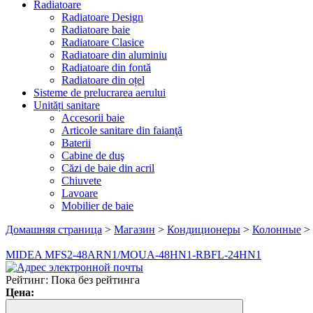
Radiatoare
Radiatoare Design
Radiatoare baie
Radiatoare Clasice
Radiatoare din aluminiu
Radiatoare din fontă
Radiatoare din oțel
Sisteme de prelucrarea aerului
Unități sanitare
Accesorii baie
Articole sanitare din faianţă
Baterii
Cabine de duş
Căzi de baie din acril
Chiuvete
Lavoare
Mobilier de baie
Домашняя страница
>
Магазин
>
Кондиционеры
>
Колонные
>
MIDEA MFS2-48ARN1/MOUA-48HN1-R
BFL-24HN1
Рейтинг: Пока без рейтинга
Цена: