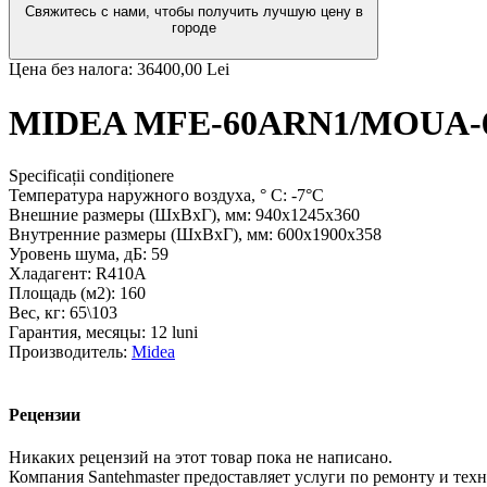
Свяжитесь с нами, чтобы получить лучшую цену в
городе
Цена без налога:
36400,00 Lei
MIDEA MFE-60ARN1/MOUA-
Specificații condiționere
Температура наружного воздуха, ° С:
-7°C
Внешние размеры (ШхВхГ), мм:
940x1245x360
Внутренние размеры (ШхВхГ), мм:
600x1900x358
Уровень шума, дБ:
59
Хладагент:
R410A
Площадь (м2):
160
Вес, кг:
65\103
Гарантия, месяцы:
12 luni
Производитель:
Midea
Рецензии
Никаких рецензий на этот товар пока не написано.
Компания Santehmaster предоставляет услуги по ремонту и те