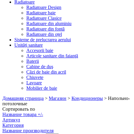
Radiatoare
Radiatoare Design
Radiatoare baie
Radiatoare Clasice
Radiatoare din aluminiu
Radiatoare din fontă
Radiatoare din oțel
Sisteme de prelucrarea aerului
Unități sanitare
Accesorii baie
Articole sanitare din faianţă
Baterii
Cabine de duş
Căzi de baie din acril
Chiuvete
Lavoare
Mobilier de baie
Домашняя страница
>
Магазин
>
Кондиционеры
>
Напольно-
потолочные
Сортировать по
Название товара +/-
Артикул
Категория
Название производителя