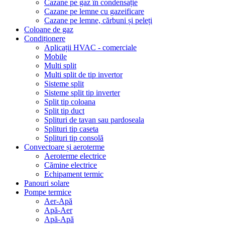
Cazane pe gaz în condensație
Cazane pe lemne cu gazeificare
Cazane pe lemne, cărbuni și peleți
Coloane de gaz
Condiționere
Aplicații HVAC - comerciale
Mobile
Multi split
Multi split de tip invertor
Sisteme split
Sisteme split tip inverter
Split tip coloana
Split tip duct
Splituri de tavan sau pardoseala
Splituri tip caseta
Splituri tip consolă
Convectoare și aeroterme
Aeroterme electrice
Cămine electrice
Echipament termic
Panouri solare
Pompe termice
Aer-Apă
Apă-Aer
Apă-Apă