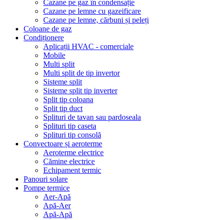
Cazane pe gaz în condensație
Cazane pe lemne cu gazeificare
Cazane pe lemne, cărbuni și peleți
Coloane de gaz
Condiționere
Aplicații HVAC - comerciale
Mobile
Multi split
Multi split de tip invertor
Sisteme split
Sisteme split tip inverter
Split tip coloana
Split tip duct
Splituri de tavan sau pardoseala
Splituri tip caseta
Splituri tip consolă
Convectoare și aeroterme
Aeroterme electrice
Cămine electrice
Echipament termic
Panouri solare
Pompe termice
Aer-Apă
Apă-Aer
Apă-Apă