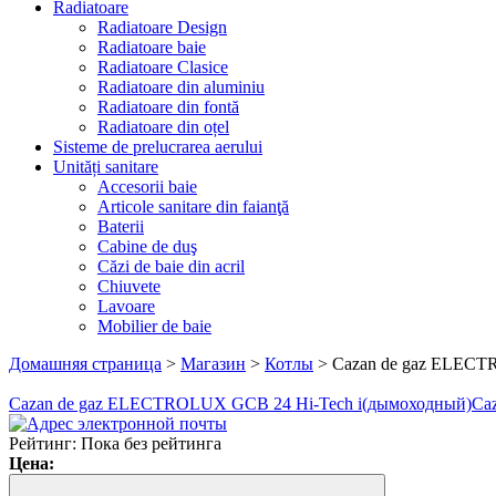
Radiatoare
Radiatoare Design
Radiatoare baie
Radiatoare Clasice
Radiatoare din aluminiu
Radiatoare din fontă
Radiatoare din oțel
Sisteme de prelucrarea aerului
Unități sanitare
Accesorii baie
Articole sanitare din faianţă
Baterii
Cabine de duş
Căzi de baie din acril
Chiuvete
Lavoare
Mobilier de baie
Домашняя страница
>
Магазин
>
Котлы
>
Cazan de gaz ELECT
Cazan de gaz ELECTROLUX GCB 24 Hi-Tech i(дымоходный)
Ca
Рейтинг: Пока без рейтинга
Цена: