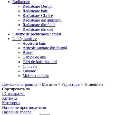
Radiatoare
Radiatoare Design
Radiatoare baie
Radiatoare Clasice
Radiatoare din aluminiu
Radiatoare din fontă
Radiatoare din oțel
Sisteme de prelucrarea aerului
Unități sanitare
Accesorii baie
Articole sanitare din faianţă
Baterii
Cabine de duş
Căzi de baie din acril
Chiuvete
Lavoare
Mobilier de baie
Домашняя страница
>
Магазин
>
Радиаторы
>
Линейные
Сортировать по
ID товара +/-
Артикул
Категория
Название производителя
Название товара