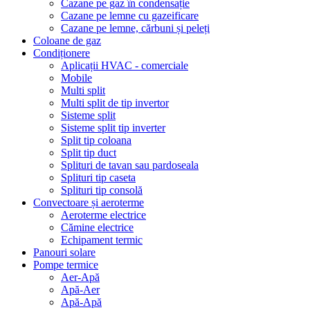
Cazane pe gaz în condensație
Cazane pe lemne cu gazeificare
Cazane pe lemne, cărbuni și peleți
Coloane de gaz
Condiționere
Aplicații HVAC - comerciale
Mobile
Multi split
Multi split de tip invertor
Sisteme split
Sisteme split tip inverter
Split tip coloana
Split tip duct
Splituri de tavan sau pardoseala
Splituri tip caseta
Splituri tip consolă
Convectoare și aeroterme
Aeroterme electrice
Cămine electrice
Echipament termic
Panouri solare
Pompe termice
Aer-Apă
Apă-Aer
Apă-Apă