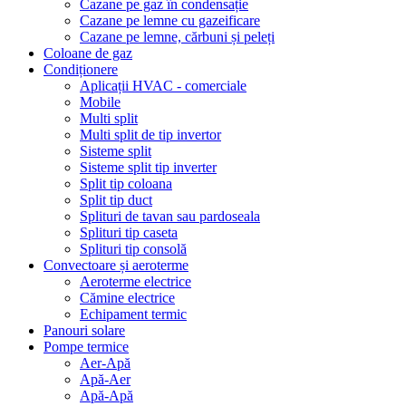
Cazane pe gaz în condensație
Cazane pe lemne cu gazeificare
Cazane pe lemne, cărbuni și peleți
Coloane de gaz
Condiționere
Aplicații HVAC - comerciale
Mobile
Multi split
Multi split de tip invertor
Sisteme split
Sisteme split tip inverter
Split tip coloana
Split tip duct
Splituri de tavan sau pardoseala
Splituri tip caseta
Splituri tip consolă
Convectoare și aeroterme
Aeroterme electrice
Cămine electrice
Echipament termic
Panouri solare
Pompe termice
Aer-Apă
Apă-Aer
Apă-Apă