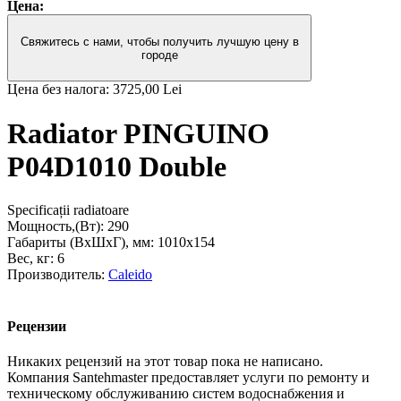
Цена:
Свяжитесь с нами, чтобы получить лучшую цену в
городе
Цена без налога:
3725,00 Lei
Radiator PINGUINO
P04D1010 Double
Specificații radiatoare
Мощность,(Вт):
290
Габариты (ВxШxГ), мм:
1010x154
Вес, кг:
6
Производитель:
Caleido
Рецензии
Никаких рецензий на этот товар пока не написано.
Компания Santehmaster предоставляет услуги по ремонту и
техническому обслуживанию систем водоснабжения и