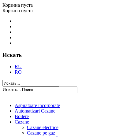
Корзина пуста
Корзина пуста
Искать
RU
RO
Искать...
Aspiratoare incorporate
Automatizari Cazane
Boilere
Cazane
Cazane electrice
Cazane pe gaz