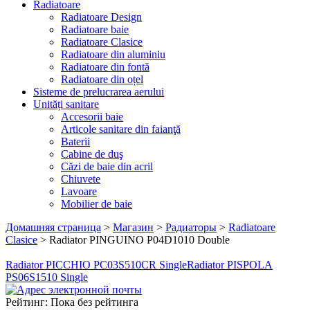
Radiatoare
Radiatoare Design
Radiatoare baie
Radiatoare Clasice
Radiatoare din aluminiu
Radiatoare din fontă
Radiatoare din oțel
Sisteme de prelucrarea aerului
Unități sanitare
Accesorii baie
Articole sanitare din faianţă
Baterii
Cabine de duş
Căzi de baie din acril
Chiuvete
Lavoare
Mobilier de baie
Домашняя страница
>
Магазин
>
Радиаторы
>
Radiatoare
Clasice
>
Radiator PINGUINO P04D1010 Double
Radiator PICCHIO PC03S510CR Single
Radiator PISPOLA
PS06S1510 Single
Рейтинг: Пока без рейтинга