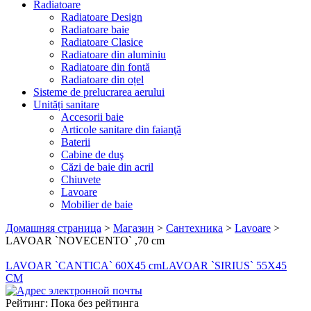
Radiatoare
Radiatoare Design
Radiatoare baie
Radiatoare Clasice
Radiatoare din aluminiu
Radiatoare din fontă
Radiatoare din oțel
Sisteme de prelucrarea aerului
Unități sanitare
Accesorii baie
Articole sanitare din faianţă
Baterii
Cabine de duş
Căzi de baie din acril
Chiuvete
Lavoare
Mobilier de baie
Домашняя страница
>
Магазин
>
Сантехника
>
Lavoare
>
LAVOAR `NOVECENTO` ,70 cm
LAVOAR `CANTICA` 60X45 cm
LAVOAR `SIRIUS` 55X45
CM
Рейтинг: Пока без рейтинга