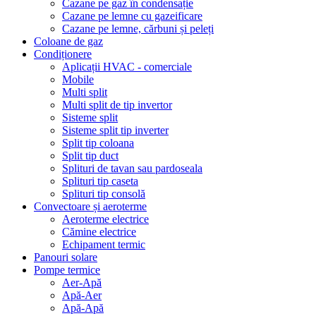
Cazane pe gaz în condensație
Cazane pe lemne cu gazeificare
Cazane pe lemne, cărbuni și peleți
Coloane de gaz
Condiționere
Aplicații HVAC - comerciale
Mobile
Multi split
Multi split de tip invertor
Sisteme split
Sisteme split tip inverter
Split tip coloana
Split tip duct
Splituri de tavan sau pardoseala
Splituri tip caseta
Splituri tip consolă
Convectoare și aeroterme
Aeroterme electrice
Cămine electrice
Echipament termic
Panouri solare
Pompe termice
Aer-Apă
Apă-Aer
Apă-Apă