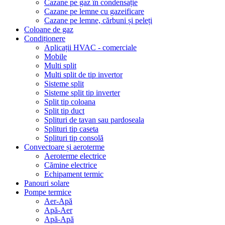
Cazane pe gaz în condensație
Cazane pe lemne cu gazeificare
Cazane pe lemne, cărbuni și peleți
Coloane de gaz
Condiționere
Aplicații HVAC - comerciale
Mobile
Multi split
Multi split de tip invertor
Sisteme split
Sisteme split tip inverter
Split tip coloana
Split tip duct
Splituri de tavan sau pardoseala
Splituri tip caseta
Splituri tip consolă
Convectoare și aeroterme
Aeroterme electrice
Cămine electrice
Echipament termic
Panouri solare
Pompe termice
Aer-Apă
Apă-Aer
Apă-Apă