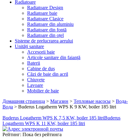
Radiatoare
Radiatoare Design
Radiatoare baie
Radiatoare Clasice
Radiatoare din aluminiu
Radiatoare din fontă
Radiatoare din oțel
Sisteme de prelucrarea aerului
Unități sanitare
Accesorii baie
Articole sanitare din faianţă
Baterii
Cabine de duş
Căzi de baie din acril
Chiuvete
Lavoare
Mobilier de baie
Домашняя страница
>
Магазин
>
Тепловые насосы
>
Вода-
Вода
>
Buderus Logatherm WPS K 9 KW, boiler 185 litri
Buderus Logatherm WPS K 7,5 KW, boiler 185 litri
Buderus
Logatherm WPS K 11 KW, boiler 185 litri
Рейтинг: Пока без рейтинга