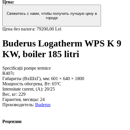
Цена:
Свяжитесь с нами, чтобы получить лучшую цену в
городе
Цена без налога:
79200,00 Lei
Buderus Logatherm WPS K 9
KW, boiler 185 litri
Specificații pompe termice
R407c
Габариты (ВxШxГ), мм:
601 × 640 × 1800
Мощность обогрева, Вт:
65ºC
Intensitate curent, (A):
20/25
Вес, кг:
229
Гарантия, месяцы:
24
Производитель:
Buderus
Рецензии