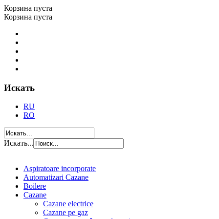
Корзина пуста
Корзина пуста
Искать
RU
RO
Искать...
Aspiratoare incorporate
Automatizari Cazane
Boilere
Cazane
Cazane electrice
Cazane pe gaz