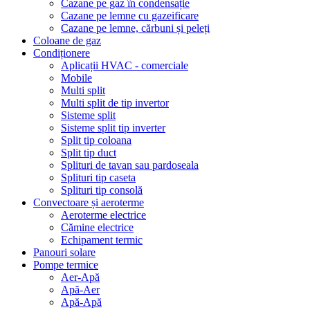
Cazane pe gaz în condensație
Cazane pe lemne cu gazeificare
Cazane pe lemne, cărbuni și peleți
Coloane de gaz
Condiționere
Aplicații HVAC - comerciale
Mobile
Multi split
Multi split de tip invertor
Sisteme split
Sisteme split tip inverter
Split tip coloana
Split tip duct
Splituri de tavan sau pardoseala
Splituri tip caseta
Splituri tip consolă
Convectoare și aeroterme
Aeroterme electrice
Cămine electrice
Echipament termic
Panouri solare
Pompe termice
Aer-Apă
Apă-Aer
Apă-Apă