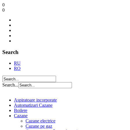
0
0
Search
RU
RO
Search...
Aspiratoare incorporate
Automatizari Cazane
Boilere
Cazane
Cazane electrice
Cazane pe gaz