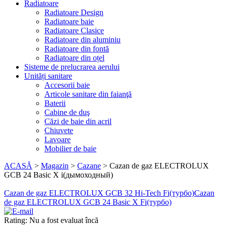
Radiatoare
Radiatoare Design
Radiatoare baie
Radiatoare Clasice
Radiatoare din aluminiu
Radiatoare din fontă
Radiatoare din oțel
Sisteme de prelucrarea aerului
Unități sanitare
Accesorii baie
Articole sanitare din faianţă
Baterii
Cabine de duş
Căzi de baie din acril
Chiuvete
Lavoare
Mobilier de baie
ACASĂ
>
Magazin
>
Cazane
>
Cazan de gaz ELECTROLUX
GCB 24 Basic X i(дымоходный)
Cazan de gaz ELECTROLUX GCB 32 Hi-Tech Fi(турбо)
Cazan
de gaz ELECTROLUX GCB 24 Basic X Fi(турбо)
Rating: Nu a fost evaluat încă