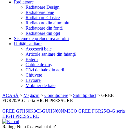
Radiatoare
Radiatoare Design
Radiatoare baie
Radiatoare Clasice
Radiatoare din aluminiu
Radiatoare din fontă
Radiatoare din oțel
Sisteme de prelucrarea aerului
Unități sanitare
Accesorii baie
Articole sanitare din faianţă
Baterii
Cabine de duş
Căzi de baie din acril
Chiuvete
Lavoare
Mobilier de baie
ACASĂ
>
Magazin
>
Condiționere
>
Split tip duct
>
GREE
FGR20/B-G seria HIGH PRESSURE
GREE GFH60K3CI-GUHN60NM3CO
GREE FGR25/B-G seria
HIGH PRESSURE
Rating: Nu a fost evaluat încă