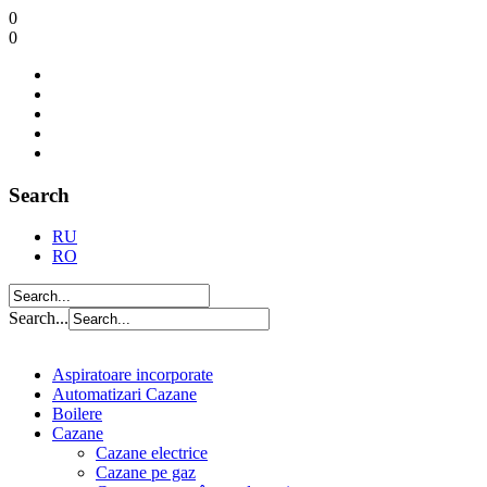
0
0
Search
RU
RO
Search...
Aspiratoare incorporate
Automatizari Cazane
Boilere
Cazane
Cazane electrice
Cazane pe gaz