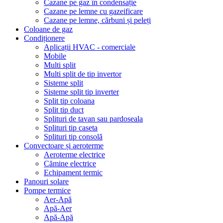
Cazane pe gaz în condensație
Cazane pe lemne cu gazeificare
Cazane pe lemne, cărbuni și peleți
Coloane de gaz
Condiționere
Aplicații HVAC - comerciale
Mobile
Multi split
Multi split de tip invertor
Sisteme split
Sisteme split tip inverter
Split tip coloana
Split tip duct
Splituri de tavan sau pardoseala
Splituri tip caseta
Splituri tip consolă
Convectoare și aeroterme
Aeroterme electrice
Cămine electrice
Echipament termic
Panouri solare
Pompe termice
Aer-Apă
Apă-Aer
Apă-Apă