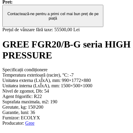
Pret:
Contactează-ne pentru a primi cel mai bun preț de pe
piață
Prețul de vânzare fără taxe:
55500,00 Lei
GREE FGR20/B-G seria HIGH
PRESSURE
Specificații condiționere
Temperatura exterioarã (racire), °С:
-7
Unitatea externa (LxÎxA), mm:
990×1772×880
Unitatea interna (LxÎxA), mm:
1500×500×1000
Nivel de zgomot, Db:
54
Agent frigorific:
R22
Suprafata maximala, m2:
190
Greutate, kg:
150\200
Garantie, luni:
36
Furnizor:
ECOLYX
Producator:
Gree