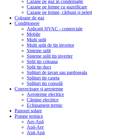
Cazane pe gaz în condensație
Cazane pe lemne cu gazeificare
Cazane pe lemne, cărbuni și peleți
Coloane de gaz
Condiționere
Aplicații HVAC - comerciale
Mobile
Multi split
Multi split de tip invertor
Sisteme split
Sisteme split tip inverter
Split tip coloana
Split tip duct
Splituri de tavan sau pardoseala
Splituri tip caseta
Splituri tip consolă
Convectoare și aeroterme
Aeroterme electrice
Cămine electrice
Echipament termic
Panouri solare
Pompe termice
Aer-Apă
Apă-Aer
Apă-Apă