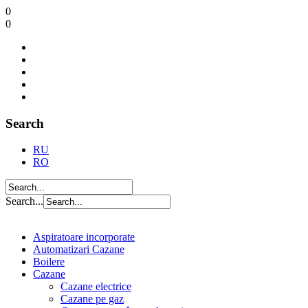
0
0
Search
RU
RO
Search...
Aspiratoare incorporate
Automatizari Cazane
Boilere
Cazane
Cazane electrice
Cazane pe gaz