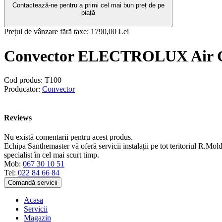
Contactează-ne pentru a primi cel mai bun preț de pe
piață
Prețul de vânzare fără taxe:
1790,00 Lei
Convector ELECTROLUX Air G
Cod produs:
T100
Producator:
Convector
Reviews
Nu există comentarii pentru acest produs.
Echipa Santhemaster vă oferă servicii instalații pe tot teritoriul R.Mold
specialist în cel mai scurt timp.
Mob:
067 30 10 51
Tel:
022 84 66 84
Comandă servicii
Acasa
Servicii
Magazin