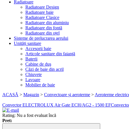
Radiatoare
Radiatoare Design
Radiatoare baie
Radiatoare Clasice
Radiatoare din aluminiu
Radiatoare din fontă
Radiatoare din oțel
Sisteme de prelucrarea aerului
Unități sanitare
Accesorii baie
Articole sanitare din faianţă
Baterii
Cabine de duş
Căzi de baie din acril
Chiuvete
Lavoare
Mobilier de baie
ACASĂ
>
Magazin
>
Convectoare și aeroterme
>
Aeroterme electric
Convector ELECTROLUX Air Gate ECH/AG2 - 1500 EF
Convect
Rating: Nu a fost evaluat încă
Pret: