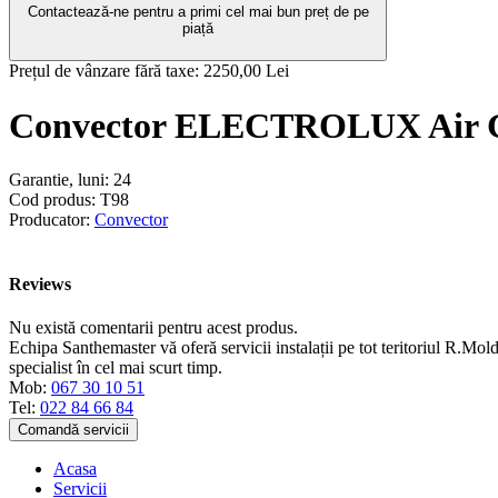
Contactează-ne pentru a primi cel mai bun preț de pe
piață
Prețul de vânzare fără taxe:
2250,00 Lei
Convector ELECTROLUX Air G
Garantie, luni:
24
Cod produs:
T98
Producator:
Convector
Reviews
Nu există comentarii pentru acest produs.
Echipa Santhemaster vă oferă servicii instalații pe tot teritoriul R.Mold
specialist în cel mai scurt timp.
Mob:
067 30 10 51
Tel:
022 84 66 84
Comandă servicii
Acasa
Servicii