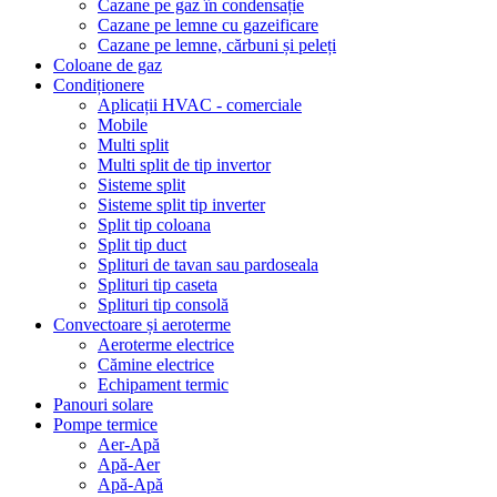
Cazane pe gaz în condensație
Cazane pe lemne cu gazeificare
Cazane pe lemne, cărbuni și peleți
Coloane de gaz
Condiționere
Aplicații HVAC - comerciale
Mobile
Multi split
Multi split de tip invertor
Sisteme split
Sisteme split tip inverter
Split tip coloana
Split tip duct
Splituri de tavan sau pardoseala
Splituri tip caseta
Splituri tip consolă
Convectoare și aeroterme
Aeroterme electrice
Cămine electrice
Echipament termic
Panouri solare
Pompe termice
Aer-Apă
Apă-Aer
Apă-Apă