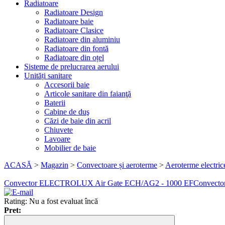
Radiatoare
Radiatoare Design
Radiatoare baie
Radiatoare Clasice
Radiatoare din aluminiu
Radiatoare din fontă
Radiatoare din oțel
Sisteme de prelucrarea aerului
Unități sanitare
Accesorii baie
Articole sanitare din faianţă
Baterii
Cabine de duş
Căzi de baie din acril
Chiuvete
Lavoare
Mobilier de baie
ACASĂ
>
Magazin
>
Convectoare și aeroterme
>
Aeroterme electric
Convector ELECTROLUX Air Gate ECH/AG2 - 1000 EF
Convect
Rating: Nu a fost evaluat încă
Pret: