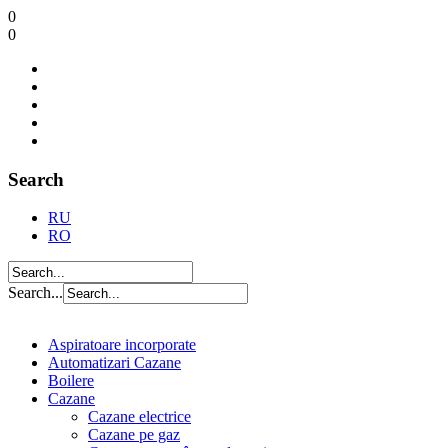
0
0
Search
RU
RO
Search...
Aspiratoare incorporate
Automatizari Cazane
Boilere
Cazane
Cazane electrice
Cazane pe gaz