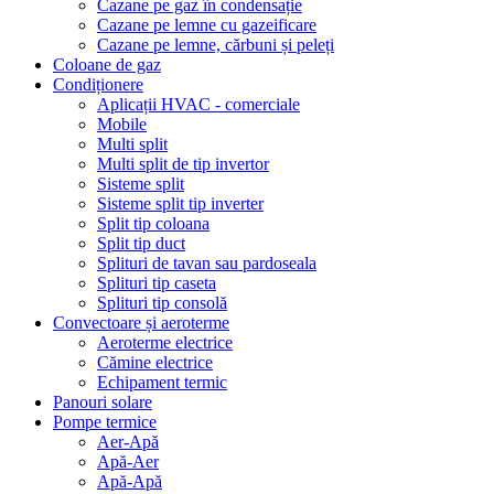
Cazane pe gaz în condensație
Cazane pe lemne cu gazeificare
Cazane pe lemne, cărbuni și peleți
Coloane de gaz
Condiționere
Aplicații HVAC - comerciale
Mobile
Multi split
Multi split de tip invertor
Sisteme split
Sisteme split tip inverter
Split tip coloana
Split tip duct
Splituri de tavan sau pardoseala
Splituri tip caseta
Splituri tip consolă
Convectoare și aeroterme
Aeroterme electrice
Cămine electrice
Echipament termic
Panouri solare
Pompe termice
Aer-Apă
Apă-Aer
Apă-Apă