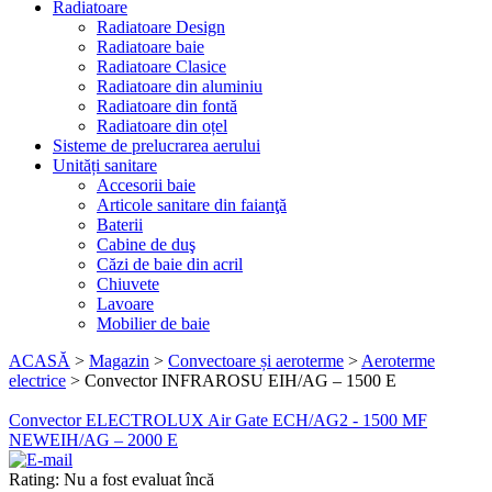
Radiatoare
Radiatoare Design
Radiatoare baie
Radiatoare Clasice
Radiatoare din aluminiu
Radiatoare din fontă
Radiatoare din oțel
Sisteme de prelucrarea aerului
Unități sanitare
Accesorii baie
Articole sanitare din faianţă
Baterii
Cabine de duş
Căzi de baie din acril
Chiuvete
Lavoare
Mobilier de baie
ACASĂ
>
Magazin
>
Convectoare și aeroterme
>
Aeroterme
electrice
>
Convector INFRAROSU EIH/AG – 1500 E
Convector ELECTROLUX Air Gate ECH/AG2 - 1500 MF
NEW
EIH/AG – 2000 E
Rating: Nu a fost evaluat încă