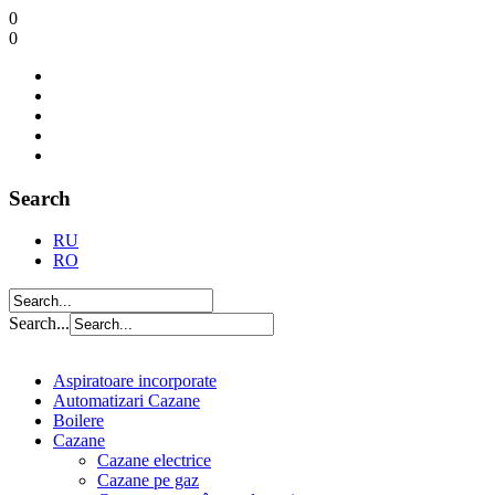
0
0
Search
RU
RO
Search...
Aspiratoare incorporate
Automatizari Cazane
Boilere
Cazane
Cazane electrice
Cazane pe gaz