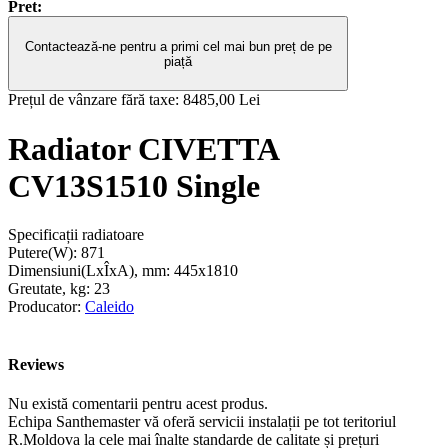
Pret:
Contactează-ne pentru a primi cel mai bun preț de pe
piață
Prețul de vânzare fără taxe:
8485,00 Lei
Radiator CIVETTA
CV13S1510 Single
Specificații radiatoare
Putere(W):
871
Dimensiuni(LxÎxA), mm:
445x1810
Greutate, kg:
23
Producator:
Caleido
Reviews
Nu există comentarii pentru acest produs.
Echipa Santhemaster vă oferă servicii instalații pe tot teritoriul
R.Moldova la cele mai înalte standarde de calitate și prețuri