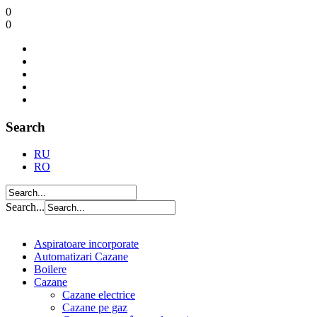
0
0
Search
RU
RO
Search...
Aspiratoare incorporate
Automatizari Cazane
Boilere
Cazane
Cazane electrice
Cazane pe gaz