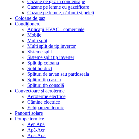
Cazane pe gaz în condensație
Cazane pe lemne cu gazeificare
Cazane pe lemne, cărbuni și peleți
Coloane de gaz
Condiționere
Aplicații HVAC - comerciale
Mobile
Multi split
Multi split de tip invertor
Sisteme split
Sisteme split tip inverter
Split tip coloana
Split tip duct
Splituri de tavan sau pardoseala
Splituri tip caseta
Splituri tip consolă
Convectoare și aeroterme
Aeroterme electrice
Cămine electrice
Echipament termic
Panouri solare
Pompe termice
Aer-Apă
Apă-Aer
Apă-Apă