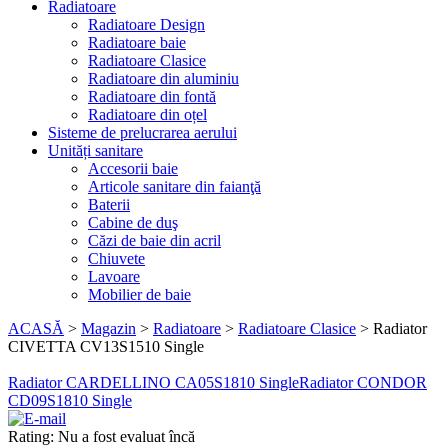
Radiatoare
Radiatoare Design
Radiatoare baie
Radiatoare Clasice
Radiatoare din aluminiu
Radiatoare din fontă
Radiatoare din oțel
Sisteme de prelucrarea aerului
Unități sanitare
Accesorii baie
Articole sanitare din faianţă
Baterii
Cabine de duş
Căzi de baie din acril
Chiuvete
Lavoare
Mobilier de baie
ACASĂ
>
Magazin
>
Radiatoare
>
Radiatoare Clasice
>
Radiator
CIVETTA CV13S1510 Single
Radiator CARDELLINO CA05S1810 Single
Radiator CONDOR
CD09S1810 Single
Rating: Nu a fost evaluat încă