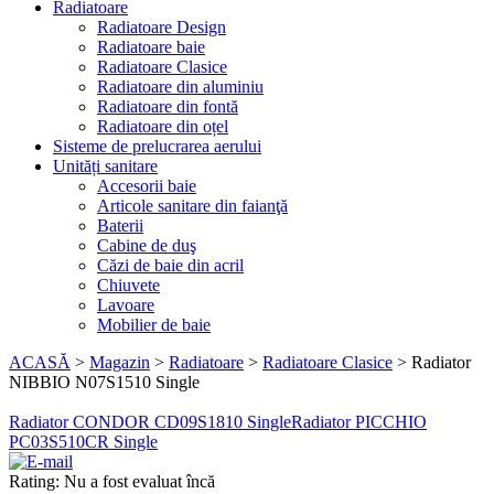
Radiatoare
Radiatoare Design
Radiatoare baie
Radiatoare Clasice
Radiatoare din aluminiu
Radiatoare din fontă
Radiatoare din oțel
Sisteme de prelucrarea aerului
Unități sanitare
Accesorii baie
Articole sanitare din faianţă
Baterii
Cabine de duş
Căzi de baie din acril
Chiuvete
Lavoare
Mobilier de baie
ACASĂ
>
Magazin
>
Radiatoare
>
Radiatoare Clasice
>
Radiator
NIBBIO N07S1510 Single
Radiator CONDOR CD09S1810 Single
Radiator PICCHIO
PC03S510CR Single
Rating: Nu a fost evaluat încă