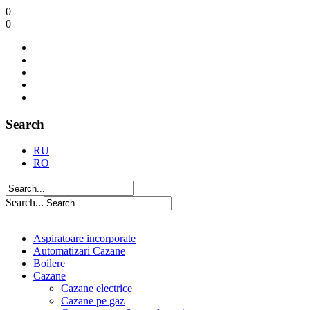
0
0
Search
RU
RO
Search...
Aspiratoare incorporate
Automatizari Cazane
Boilere
Cazane
Cazane electrice
Cazane pe gaz