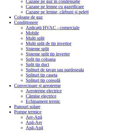
Cazane pe gaz în condensație
Cazane pe lemne cu gazeificare
Cazane pe lemne, cărbuni și peleți
Coloane de gaz
Condiționere
Aplicații HVAC - comerciale
Mobile
Multi split
Multi split de tip invertor
Sisteme split
Sisteme split tip inverter
Split tip coloana
Split tip duct
Splituri de tavan sau pardoseala
Splituri tip caseta
Splituri tip consolă
Convectoare și aeroterme
Aeroterme electrice
Cămine electrice
Echipament termic
Panouri solare
Pompe termice
Aer-Apă
Apă-Aer
Apă-Apă