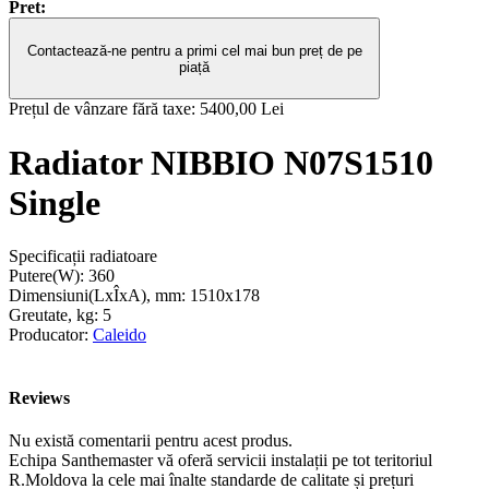
Pret:
Contactează-ne pentru a primi cel mai bun preț de pe
piață
Prețul de vânzare fără taxe:
5400,00 Lei
Radiator NIBBIO N07S1510
Single
Specificații radiatoare
Putere(W):
360
Dimensiuni(LxÎxA), mm:
1510x178
Greutate, kg:
5
Producator:
Caleido
Reviews
Nu există comentarii pentru acest produs.
Echipa Santhemaster vă oferă servicii instalații pe tot teritoriul
R.Moldova la cele mai înalte standarde de calitate și prețuri