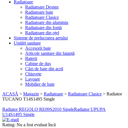
Radiatoare
Radiatoare Design
Radiatoare baie
Radiatoare Clasice
Radiatoare din aluminiu
Radiatoare din fontă
Radiatoare din oțel
Sisteme de prelucrarea aerului
Unități sanitare
Accesorii baie
Articole sanitare din faianţă
Baterii
Cabine de duş
Căzi de baie din acril
Chiuvete
Lavoare
Mobilier de baie
ACASĂ
>
Magazin
>
Radiatoare
>
Radiatoare Clasice
>
Radiator
TUCANO T14S1495 Single
Radiator REGOLO RE09S2010 Single
Radiator UPUPA
U14S1495 Single
Rating: Nu a fost evaluat încă