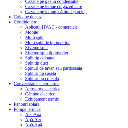
Cazane pe gaz în condensație
Cazane pe lemne cu gazeificare
Cazane pe lemne, cărbuni și peleți
Coloane de gaz
Condiționere
Aplicații HVAC - comerciale
Mobile
Multi split
Multi split de tip invertor
Sisteme split
Sisteme split tip inverter
Split tip coloana
Split tip duct
Splituri de tavan sau pardoseala
Splituri tip caseta
Splituri tip consolă
Convectoare și aeroterme
Aeroterme electrice
Cămine electrice
Echipament termic
Panouri solare
Pompe termice
Aer-Apă
Apă-Aer
Apă-Apă