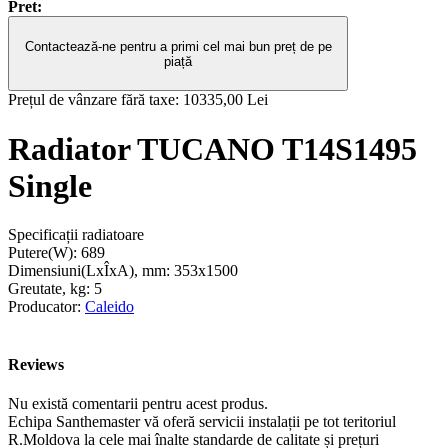
Pret:
Contactează-ne pentru a primi cel mai bun preț de pe
piață
Prețul de vânzare fără taxe:
10335,00 Lei
Radiator TUCANO T14S1495
Single
Specificații radiatoare
Putere(W):
689
Dimensiuni(LxÎxA), mm:
353x1500
Greutate, kg:
5
Producator:
Caleido
Reviews
Nu există comentarii pentru acest produs.
Echipa Santhemaster vă oferă servicii instalații pe tot teritoriul
R.Moldova la cele mai înalte standarde de calitate și prețuri