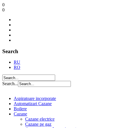
0
0
Search
RU
RO
Search...
Aspiratoare incorporate
Automatizari Cazane
Boilere
Cazane
Cazane electrice
Cazane pe gaz