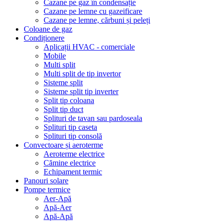
Cazane pe gaz în condensație
Cazane pe lemne cu gazeificare
Cazane pe lemne, cărbuni și peleți
Coloane de gaz
Condiționere
Aplicații HVAC - comerciale
Mobile
Multi split
Multi split de tip invertor
Sisteme split
Sisteme split tip inverter
Split tip coloana
Split tip duct
Splituri de tavan sau pardoseala
Splituri tip caseta
Splituri tip consolă
Convectoare și aeroterme
Aeroterme electrice
Cămine electrice
Echipament termic
Panouri solare
Pompe termice
Aer-Apă
Apă-Aer
Apă-Apă