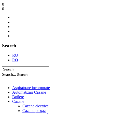
0
0
Search
RU
RO
Search...
Aspiratoare incorporate
Automatizari Cazane
Boilere
Cazane
Cazane electrice
Cazane pe gaz