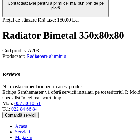
Contactează-ne pentru a primi cel mai bun preț de pe
piață
Prețul de vânzare fără taxe:
150,00 Lei
Radiator Bimetal 350x80x80
Cod produs:
A203
Producator:
Radiatoare aluminiu
Reviews
Nu există comentarii pentru acest produs.
Echipa Santhemaster vă oferă servicii instalații pe tot teritoriul R.Mold
specialist în cel mai scurt timp.
Mob:
067 30 10 51
Tel:
022 84 66 84
Comandă servicii
Acasa
Servicii
Magazin