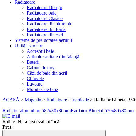
Radiatoare
Radiatoare Design
Radiatoare baie
Radiatoare Clasice
Radiatoare din aluminiu
Radiatoare din fontă
Radiatoare din oțel
Sisteme de prelucrarea aerului
Unități sanitare
Accesorii baie
Articole sanitare din faianţă
Baterii
Cabine de duş
Căzi de baie din acril
Chiuvete
Lavoare
Mobilier de baie
ACASĂ
>
Magazin
>
Radiatoare
>
Verticale
>
Radiator Bimetal 35
Radiator aluminium 582x80x80mm
Radiator Bimetal 570x80x80mm
Rating: Nu a fost evaluat încă
Pret: