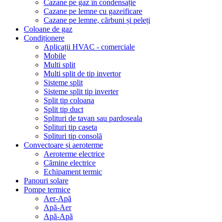
Cazane pe gaz în condensație
Cazane pe lemne cu gazeificare
Cazane pe lemne, cărbuni și peleți
Coloane de gaz
Condiționere
Aplicații HVAC - comerciale
Mobile
Multi split
Multi split de tip invertor
Sisteme split
Sisteme split tip inverter
Split tip coloana
Split tip duct
Splituri de tavan sau pardoseala
Splituri tip caseta
Splituri tip consolă
Convectoare și aeroterme
Aeroterme electrice
Cămine electrice
Echipament termic
Panouri solare
Pompe termice
Aer-Apă
Apă-Aer
Apă-Apă