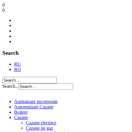
0
0
Search
RU
RO
Search...
Aspiratoare incorporate
Automatizari Cazane
Boilere
Cazane
Cazane electrice
Cazane pe gaz