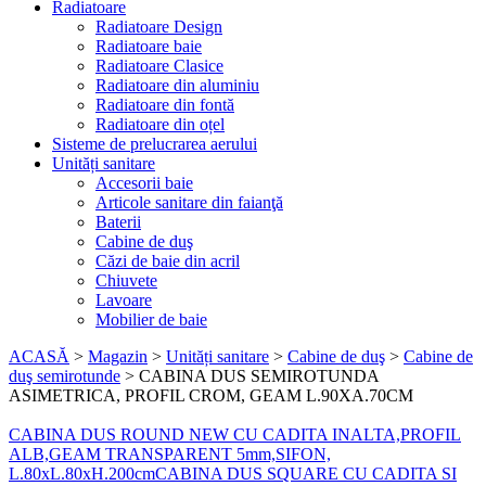
Radiatoare
Radiatoare Design
Radiatoare baie
Radiatoare Clasice
Radiatoare din aluminiu
Radiatoare din fontă
Radiatoare din oțel
Sisteme de prelucrarea aerului
Unități sanitare
Accesorii baie
Articole sanitare din faianţă
Baterii
Cabine de duş
Căzi de baie din acril
Chiuvete
Lavoare
Mobilier de baie
ACASĂ
>
Magazin
>
Unități sanitare
>
Cabine de duş
>
Cabine de
duş semirotunde
>
CABINA DUS SEMIROTUNDA
ASIMETRICA, PROFIL CROM, GEAM L.90XA.70CM
CABINA DUS ROUND NEW CU CADITA INALTA,PROFIL
ALB,GEAM TRANSPARENT 5mm,SIFON,
L.80xL.80xH.200cm
CABINA DUS SQUARE CU CADITA SI