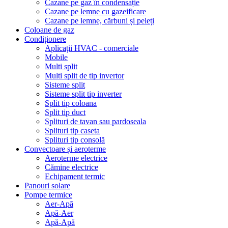
Cazane pe gaz în condensație
Cazane pe lemne cu gazeificare
Cazane pe lemne, cărbuni și peleți
Coloane de gaz
Condiționere
Aplicații HVAC - comerciale
Mobile
Multi split
Multi split de tip invertor
Sisteme split
Sisteme split tip inverter
Split tip coloana
Split tip duct
Splituri de tavan sau pardoseala
Splituri tip caseta
Splituri tip consolă
Convectoare și aeroterme
Aeroterme electrice
Cămine electrice
Echipament termic
Panouri solare
Pompe termice
Aer-Apă
Apă-Aer
Apă-Apă