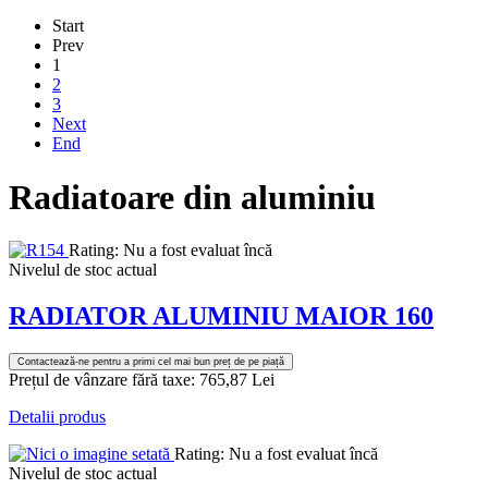
Start
Prev
1
2
3
Next
End
Radiatoare din aluminiu
Rating: Nu a fost evaluat încă
Nivelul de stoc actual
RADIATOR ALUMINIU MAIOR 160
Contactează-ne pentru a primi cel mai bun preț de pe piață
Prețul de vânzare fără taxe:
765,87 Lei
Detalii produs
Rating: Nu a fost evaluat încă
Nivelul de stoc actual