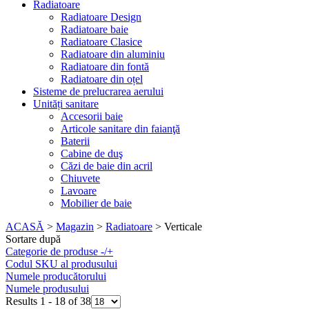
Radiatoare
Radiatoare Design
Radiatoare baie
Radiatoare Clasice
Radiatoare din aluminiu
Radiatoare din fontă
Radiatoare din oțel
Sisteme de prelucrarea aerului
Unități sanitare
Accesorii baie
Articole sanitare din faianţă
Baterii
Cabine de duş
Căzi de baie din acril
Chiuvete
Lavoare
Mobilier de baie
ACASĂ
>
Magazin
>
Radiatoare
>
Verticale
Sortare după
Categorie de produse
-/+
Codul SKU al produsului
Numele producătorului
Numele produsului
Results 1 - 18 of 38