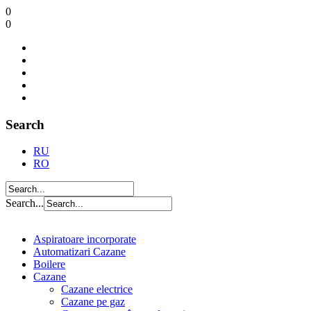
0
0
Search
RU
RO
Search...
Aspiratoare incorporate
Automatizari Cazane
Boilere
Cazane
Cazane electrice
Cazane pe gaz