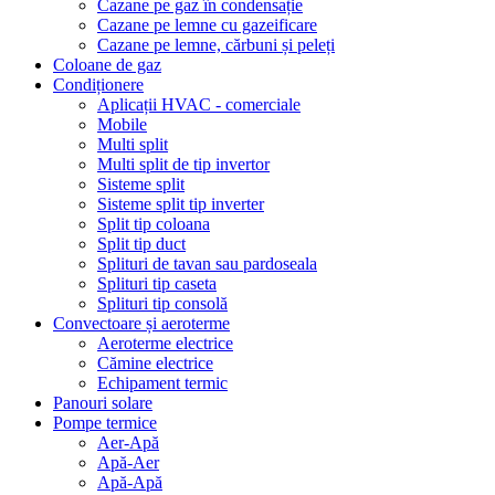
Cazane pe gaz în condensație
Cazane pe lemne cu gazeificare
Cazane pe lemne, cărbuni și peleți
Coloane de gaz
Condiționere
Aplicații HVAC - comerciale
Mobile
Multi split
Multi split de tip invertor
Sisteme split
Sisteme split tip inverter
Split tip coloana
Split tip duct
Splituri de tavan sau pardoseala
Splituri tip caseta
Splituri tip consolă
Convectoare și aeroterme
Aeroterme electrice
Cămine electrice
Echipament termic
Panouri solare
Pompe termice
Aer-Apă
Apă-Aer
Apă-Apă