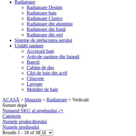
Radiatoare
Radiatoare Design
Radiatoare baie
Radiatoare Clasice
Radiatoare din aluminiu
Radiatoare din fontă
Radiatoare din oțel
Sisteme de prelucrarea aerului
Unități sanitare
Accesorii baie
Articole sanitare din faianţă
Baterii
Cabine de duş
Căzi de baie din acril
Chiuvete
Lavoare
Mobilier de baie
ACASĂ
>
Magazin
>
Radiatoare
>
Verticale
Sortare după
Numarul SKU al produsului
-/+
Categorie
Numele producătorului
Numele produsului
Results 1 - 18 of 38