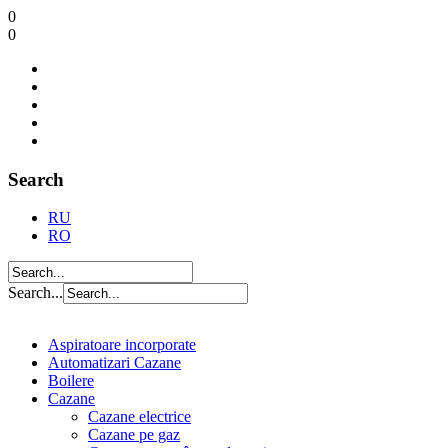
0
0
Search
RU
RO
Search...
Aspiratoare incorporate
Automatizari Cazane
Boilere
Cazane
Cazane electrice
Cazane pe gaz