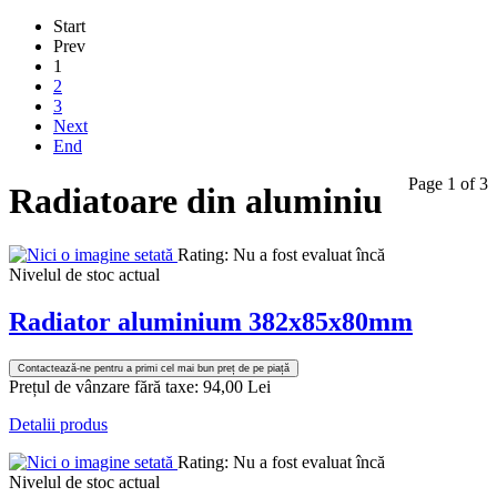
Start
Prev
1
2
3
Next
End
Page 1 of 3
Radiatoare din aluminiu
Rating: Nu a fost evaluat încă
Nivelul de stoc actual
Radiator aluminium 382x85x80mm
Contactează-ne pentru a primi cel mai bun preț de pe piață
Prețul de vânzare fără taxe:
94,00 Lei
Detalii produs
Rating: Nu a fost evaluat încă
Nivelul de stoc actual