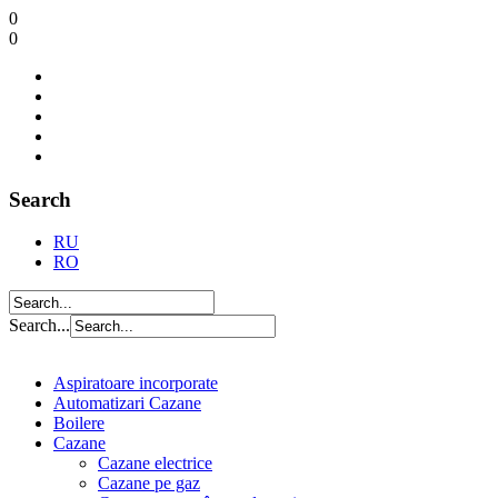
0
0
Search
RU
RO
Search...
Aspiratoare incorporate
Automatizari Cazane
Boilere
Cazane
Cazane electrice
Cazane pe gaz