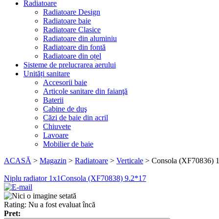
Radiatoare
Radiatoare Design
Radiatoare baie
Radiatoare Clasice
Radiatoare din aluminiu
Radiatoare din fontă
Radiatoare din oțel
Sisteme de prelucrarea aerului
Unități sanitare
Accesorii baie
Articole sanitare din faianţă
Baterii
Cabine de duş
Căzi de baie din acril
Chiuvete
Lavoare
Mobilier de baie
ACASĂ
>
Magazin
>
Radiatoare
>
Verticale
>
Consola (XF70836) 
Niplu radiator 1x1
Consola (XF70838) 9.2*17
Rating: Nu a fost evaluat încă
Pret: