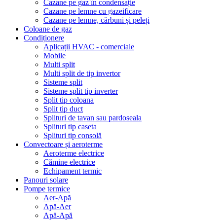
Cazane pe gaz în condensație
Cazane pe lemne cu gazeificare
Cazane pe lemne, cărbuni și peleți
Coloane de gaz
Condiționere
Aplicații HVAC - comerciale
Mobile
Multi split
Multi split de tip invertor
Sisteme split
Sisteme split tip inverter
Split tip coloana
Split tip duct
Splituri de tavan sau pardoseala
Splituri tip caseta
Splituri tip consolă
Convectoare și aeroterme
Aeroterme electrice
Cămine electrice
Echipament termic
Panouri solare
Pompe termice
Aer-Apă
Apă-Aer
Apă-Apă