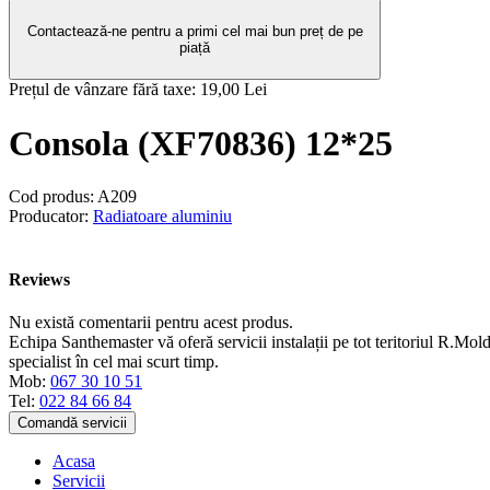
Contactează-ne pentru a primi cel mai bun preț de pe
piață
Prețul de vânzare fără taxe:
19,00 Lei
Consola (XF70836) 12*25
Cod produs:
A209
Producator:
Radiatoare aluminiu
Reviews
Nu există comentarii pentru acest produs.
Echipa Santhemaster vă oferă servicii instalații pe tot teritoriul R.Mold
specialist în cel mai scurt timp.
Mob:
067 30 10 51
Tel:
022 84 66 84
Comandă servicii
Acasa
Servicii