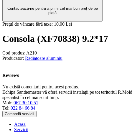
Contactează-ne pentru a primi cel mai bun preț de pe
piață
Prețul de vânzare fără taxe:
10,00 Lei
Consola (XF70838) 9.2*17
Cod produs:
A210
Producator:
Radiatoare aluminiu
Reviews
Nu există comentarii pentru acest produs.
Echipa Santhemaster vă oferă servicii instalații pe tot teritoriul R.Mold
specialist în cel mai scurt timp.
Mob:
067 30 10 51
Tel:
022 84 66 84
Comandă servicii
Acasa
Servicii