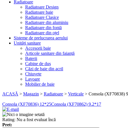
Radiatoare
Radiatoare Design
Radiatoare baie
Radiatoare Clasice
Radiatoare din aluminiu
Radiatoare din fontă
Radiatoare din oțel
Sisteme de prelucrarea aerului
Unități sanitare
Accesorii baie
Articole sanitare din faianţă
Baterii
Cabine de duş
Căzi de baie din acril
Chiuvete
Lavoare
Mobilier de baie
ACASĂ
>
Magazin
>
Radiatoare
>
Verticale
>
Consola (XF70838) 
Consola (XF70836) 12*25
Consola (XF70862) 9.2*17
Rating: Nu a fost evaluat încă
Pret: