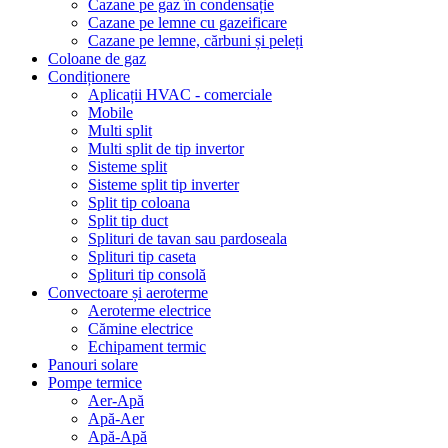
Cazane pe gaz în condensație
Cazane pe lemne cu gazeificare
Cazane pe lemne, cărbuni și peleți
Coloane de gaz
Condiționere
Aplicații HVAC - comerciale
Mobile
Multi split
Multi split de tip invertor
Sisteme split
Sisteme split tip inverter
Split tip coloana
Split tip duct
Splituri de tavan sau pardoseala
Splituri tip caseta
Splituri tip consolă
Convectoare și aeroterme
Aeroterme electrice
Cămine electrice
Echipament termic
Panouri solare
Pompe termice
Aer-Apă
Apă-Aer
Apă-Apă