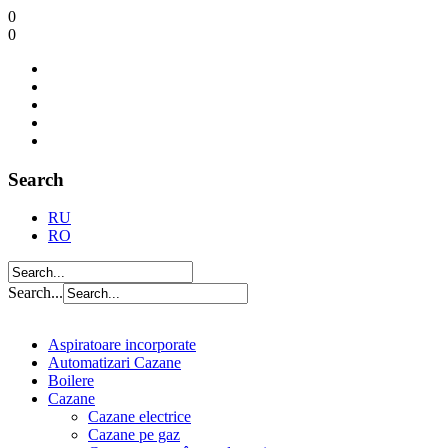
0
0
Search
RU
RO
Search...
Aspiratoare incorporate
Automatizari Cazane
Boilere
Cazane
Cazane electrice
Cazane pe gaz