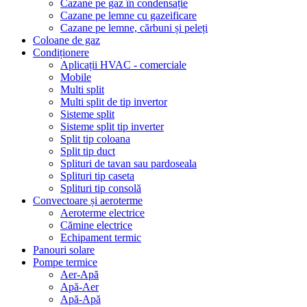
Cazane pe gaz în condensație
Cazane pe lemne cu gazeificare
Cazane pe lemne, cărbuni și peleți
Coloane de gaz
Condiționere
Aplicații HVAC - comerciale
Mobile
Multi split
Multi split de tip invertor
Sisteme split
Sisteme split tip inverter
Split tip coloana
Split tip duct
Splituri de tavan sau pardoseala
Splituri tip caseta
Splituri tip consolă
Convectoare și aeroterme
Aeroterme electrice
Cămine electrice
Echipament termic
Panouri solare
Pompe termice
Aer-Apă
Apă-Aer
Apă-Apă