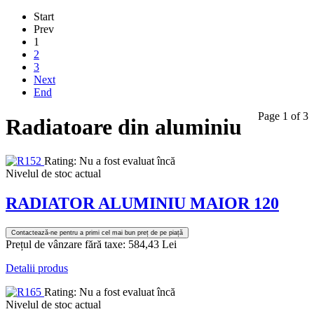
Start
Prev
1
2
3
Next
End
Page 1 of 3
Radiatoare din aluminiu
Rating: Nu a fost evaluat încă
Nivelul de stoc actual
RADIATOR ALUMINIU MAIOR 120
Contactează-ne pentru a primi cel mai bun preț de pe piață
Prețul de vânzare fără taxe:
584,43 Lei
Detalii produs
Rating: Nu a fost evaluat încă
Nivelul de stoc actual