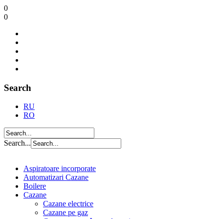
0
0
Search
RU
RO
Search...
Aspiratoare incorporate
Automatizari Cazane
Boilere
Cazane
Cazane electrice
Cazane pe gaz