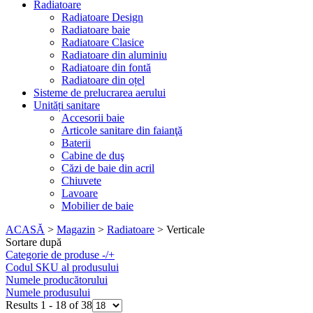
Radiatoare
Radiatoare Design
Radiatoare baie
Radiatoare Clasice
Radiatoare din aluminiu
Radiatoare din fontă
Radiatoare din oțel
Sisteme de prelucrarea aerului
Unități sanitare
Accesorii baie
Articole sanitare din faianţă
Baterii
Cabine de duş
Căzi de baie din acril
Chiuvete
Lavoare
Mobilier de baie
ACASĂ
>
Magazin
>
Radiatoare
>
Verticale
Sortare după
Categorie de produse
-/+
Codul SKU al produsului
Numele producătorului
Numele produsului
Results 1 - 18 of 38