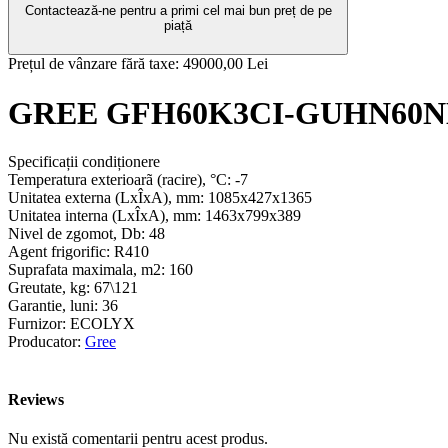
Contactează-ne pentru a primi cel mai bun preț de pe
piață
Prețul de vânzare fără taxe:
49000,00 Lei
GREE GFH60K3CI-GUHN60
Specificații condiționere
Temperatura exterioarã (racire), °С:
-7
Unitatea externa (LxÎxA), mm:
1085х427х1365
Unitatea interna (LxÎxA), mm:
1463х799х389
Nivel de zgomot, Db:
48
Agent frigorific:
R410
Suprafata maximala, m2:
160
Greutate, kg:
67\121
Garantie, luni:
36
Furnizor:
ECOLYX
Producator:
Gree
Reviews
Nu există comentarii pentru acest produs.