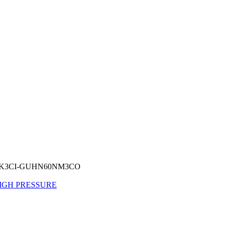
0K3CI-GUHN60NM3CO
 HIGH PRESSURE