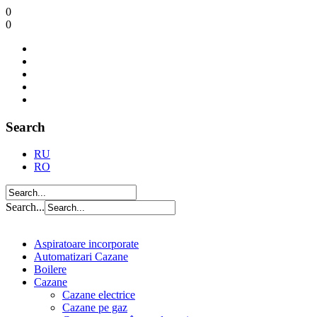
0
0
Search
RU
RO
Search...
Aspiratoare incorporate
Automatizari Cazane
Boilere
Cazane
Cazane electrice
Cazane pe gaz