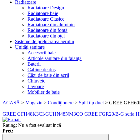
Radiatoare
Radiatoare Design
Radiatoare baie
Radiatoare Clasice
Radiatoare din aluminiu
Radiatoare din fontă
Radiatoare din oțel
Sisteme de prelucrarea aerului
Unități sanitare
Accesorii baie
Articole sanitare din faianţă
Baterii
Cabine de duş
Căzi de baie din acril
Chiuvete
Lavoare
Mobilier de baie
ACASĂ
>
Magazin
>
Condiționere
>
Split tip duct
>
GREE GFH6
GREE GFH48K3CI-GUHN48NM3CO
GREE FGR20/B-G seria
Rating: Nu a fost evaluat încă
Pret: