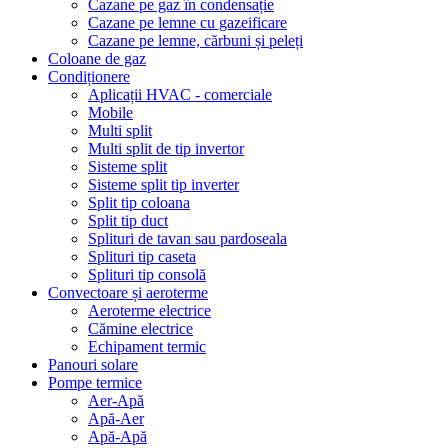
Cazane pe gaz în condensație
Cazane pe lemne cu gazeificare
Cazane pe lemne, cărbuni și peleți
Coloane de gaz
Condiționere
Aplicații HVAC - comerciale
Mobile
Multi split
Multi split de tip invertor
Sisteme split
Sisteme split tip inverter
Split tip coloana
Split tip duct
Splituri de tavan sau pardoseala
Splituri tip caseta
Splituri tip consolă
Convectoare și aeroterme
Aeroterme electrice
Cămine electrice
Echipament termic
Panouri solare
Pompe termice
Aer-Apă
Apă-Aer
Apă-Apă