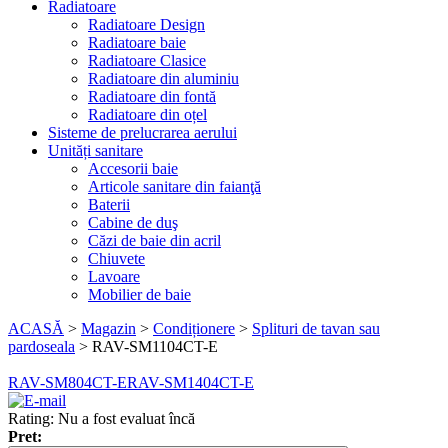
Radiatoare
Radiatoare Design
Radiatoare baie
Radiatoare Clasice
Radiatoare din aluminiu
Radiatoare din fontă
Radiatoare din oțel
Sisteme de prelucrarea aerului
Unități sanitare
Accesorii baie
Articole sanitare din faianţă
Baterii
Cabine de duş
Căzi de baie din acril
Chiuvete
Lavoare
Mobilier de baie
ACASĂ
>
Magazin
>
Condiționere
>
Splituri de tavan sau
pardoseala
>
RAV-SM1104CT-E
RAV-SM804CT-E
RAV-SM1404CT-E
Rating: Nu a fost evaluat încă
Pret: