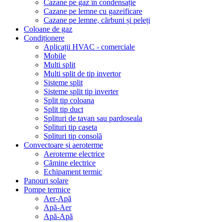
Cazane pe gaz în condensație
Cazane pe lemne cu gazeificare
Cazane pe lemne, cărbuni și peleți
Coloane de gaz
Condiționere
Aplicații HVAC - comerciale
Mobile
Multi split
Multi split de tip invertor
Sisteme split
Sisteme split tip inverter
Split tip coloana
Split tip duct
Splituri de tavan sau pardoseala
Splituri tip caseta
Splituri tip consolă
Convectoare și aeroterme
Aeroterme electrice
Cămine electrice
Echipament termic
Panouri solare
Pompe termice
Aer-Apă
Apă-Aer
Apă-Apă