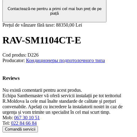
Contactează-ne pentru a primi cel mai bun preț de pe
piață
Prețul de vânzare fără taxe:
88350,00 Lei
RAV-SM1104CT-E
Cod produs:
D226
Producator:
Кондиционеры подпотолочного типа
Reviews
Nu există comentarii pentru acest produs.
Echipa Santhemaster vă oferă servicii instalații pe tot teritoriul
R.Moldova la cele mai înalte standarde de calitate și prețuri
convenabile. Apelați cu incredere la instalatorii nostri in caz de
urgența și vom trimite un specialist în cel mai scurt timp.
Mob:
067 30 10 51
Tel:
022 84 66 84
Comandă servicii