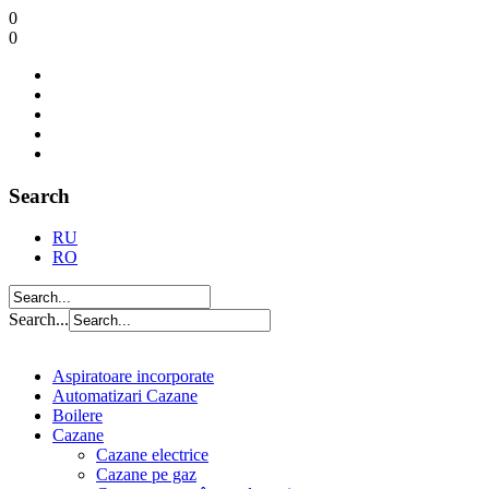
0
0
Search
RU
RO
Search...
Aspiratoare incorporate
Automatizari Cazane
Boilere
Cazane
Cazane electrice
Cazane pe gaz