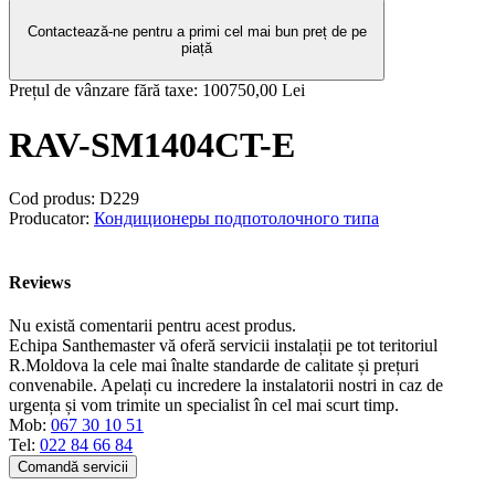
Contactează-ne pentru a primi cel mai bun preț de pe
piață
Prețul de vânzare fără taxe:
100750,00 Lei
RAV-SM1404CT-E
Cod produs:
D229
Producator:
Кондиционеры подпотолочного типа
Reviews
Nu există comentarii pentru acest produs.
Echipa Santhemaster vă oferă servicii instalații pe tot teritoriul
R.Moldova la cele mai înalte standarde de calitate și prețuri
convenabile. Apelați cu incredere la instalatorii nostri in caz de
urgența și vom trimite un specialist în cel mai scurt timp.
Mob:
067 30 10 51
Tel:
022 84 66 84
Comandă servicii