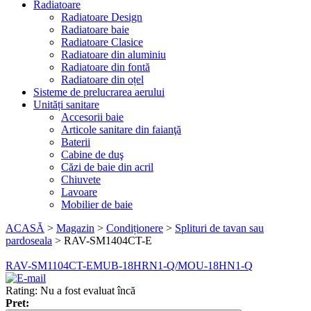
Radiatoare
Radiatoare Design
Radiatoare baie
Radiatoare Clasice
Radiatoare din aluminiu
Radiatoare din fontă
Radiatoare din oțel
Sisteme de prelucrarea aerului
Unități sanitare
Accesorii baie
Articole sanitare din faianţă
Baterii
Cabine de duş
Căzi de baie din acril
Chiuvete
Lavoare
Mobilier de baie
ACASĂ
>
Magazin
>
Condiționere
>
Splituri de tavan sau
pardoseala
>
RAV-SM1404CT-E
RAV-SM1104CT-E
MUB-18HRN1-Q/MOU-18HN1-Q
Rating: Nu a fost evaluat încă
Pret: