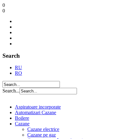
0
0
Search
RU
RO
Search...
Aspiratoare incorporate
Automatizari Cazane
Boilere
Cazane
Cazane electrice
Cazane pe gaz