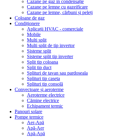
Cazane pe gaz în condensație
Cazane pe lemne cu gazeificare
Cazane pe lemne, cărbuni și peleți
Coloane de gaz
Condiționere
Aplicații HVAC - comerciale
Mobile
Multi split
Multi split de tip invertor
Sisteme split
Sisteme split tip inverter
Split tip coloana
Split tip duct
Splituri de tavan sau pardoseala
Splituri tip caseta
Splituri tip consolă
Convectoare și aeroterme
Aeroterme electrice
Cămine electrice
Echipament termic
Panouri solare
Pompe termice
Aer-Apă
Apă-Aer
Apă-Apă