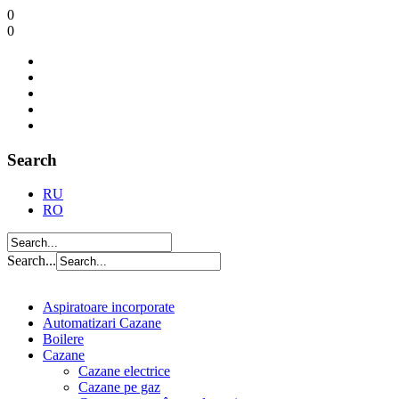
0
0
Search
RU
RO
Search...
Aspiratoare incorporate
Automatizari Cazane
Boilere
Cazane
Cazane electrice
Cazane pe gaz