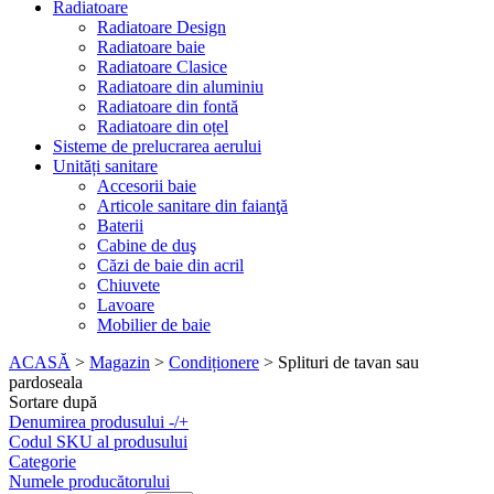
Radiatoare
Radiatoare Design
Radiatoare baie
Radiatoare Clasice
Radiatoare din aluminiu
Radiatoare din fontă
Radiatoare din oțel
Sisteme de prelucrarea aerului
Unități sanitare
Accesorii baie
Articole sanitare din faianţă
Baterii
Cabine de duş
Căzi de baie din acril
Chiuvete
Lavoare
Mobilier de baie
ACASĂ
>
Magazin
>
Condiționere
>
Splituri de tavan sau
pardoseala
Sortare după
Denumirea produsului
-/+
Codul SKU al produsului
Categorie
Numele producătorului