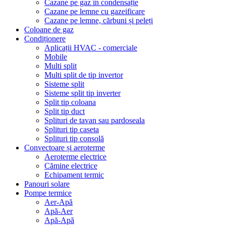
Cazane pe gaz în condensație
Cazane pe lemne cu gazeificare
Cazane pe lemne, cărbuni și peleți
Coloane de gaz
Condiționere
Aplicații HVAC - comerciale
Mobile
Multi split
Multi split de tip invertor
Sisteme split
Sisteme split tip inverter
Split tip coloana
Split tip duct
Splituri de tavan sau pardoseala
Splituri tip caseta
Splituri tip consolă
Convectoare și aeroterme
Aeroterme electrice
Cămine electrice
Echipament termic
Panouri solare
Pompe termice
Aer-Apă
Apă-Aer
Apă-Apă