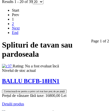
Results 1 - 20 of 39
Start
Prev
1
2
Next
End
Page 1 of 2
Splituri de tavan sau
pardoseala
Rating: Nu a fost evaluat încă
Nivelul de stoc actual
BALLU BCFB-18HN1
Contactează-ne pentru a primi cel mai bun preț de pe piață
Prețul de vânzare fără taxe:
16800,00 Lei
Detalii produs