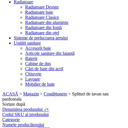
Radiatoare
Radiatoare Design
Radiatoare baie
Radiatoare Clasice
Radiatoare din aluminiu
Radiatoare din fontă
Radiatoare din oțel
Sisteme de prelucrarea aerului
Unități sanitare
Accesorii baie
Articole sanitare din faianţă
Baterii
Cabine de duş
Căzi de baie din acril
Chiuvete
Lavoare
Mobilier de baie
ACASĂ
>
Magazin
>
Condiționere
>
Splituri de tavan sau
pardoseala
Sortare după
Denumirea produsului
-/+
Codul SKU al produsului
Categorie
Numele producătorului