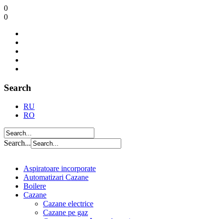
0
0
Search
RU
RO
Search...
Aspiratoare incorporate
Automatizari Cazane
Boilere
Cazane
Cazane electrice
Cazane pe gaz