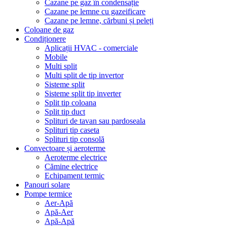
Cazane pe gaz în condensație
Cazane pe lemne cu gazeificare
Cazane pe lemne, cărbuni și peleți
Coloane de gaz
Condiționere
Aplicații HVAC - comerciale
Mobile
Multi split
Multi split de tip invertor
Sisteme split
Sisteme split tip inverter
Split tip coloana
Split tip duct
Splituri de tavan sau pardoseala
Splituri tip caseta
Splituri tip consolă
Convectoare și aeroterme
Aeroterme electrice
Cămine electrice
Echipament termic
Panouri solare
Pompe termice
Aer-Apă
Apă-Aer
Apă-Apă