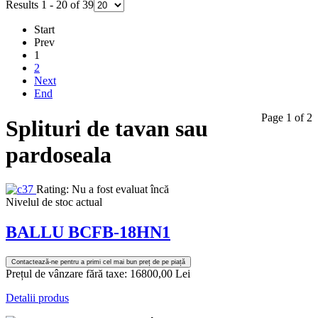
Results 1 - 20 of 39
Start
Prev
1
2
Next
End
Page 1 of 2
Splituri de tavan sau
pardoseala
Rating: Nu a fost evaluat încă
Nivelul de stoc actual
BALLU BCFB-18HN1
Contactează-ne pentru a primi cel mai bun preț de pe piață
Prețul de vânzare fără taxe:
16800,00 Lei
Detalii produs