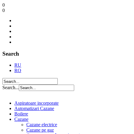
0
0
Search
RU
RO
Search...
Aspiratoare incorporate
Automatizari Cazane
Boilere
Cazane
Cazane electrice
Cazane pe gaz