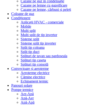
Cazane pe gaz în condensație
Cazane pe lemne cu gazeificare
Cazane pe lemne, cărbuni și peleți
Coloane de gaz
Condiționere
Aplicații HVAC - comerciale
Mobile
Multi split
Multi split de tip invertor
Sisteme split
Sisteme split tip inverter
Split tip coloana
Split tip duct
Splituri de tavan sau pardoseala
Splituri tip caseta
Splituri tip consolă
Convectoare și aeroterme
Aeroterme electrice
Cămine electrice
Echipament termic
Panouri solare
Pompe termice
Aer-Apă
Apă-Aer
Apă-Apă