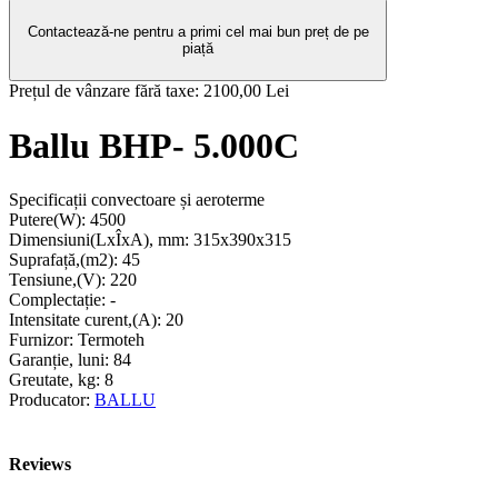
Contactează-ne pentru a primi cel mai bun preț de pe
piață
Prețul de vânzare fără taxe:
2100,00 Lei
Ballu BHP- 5.000C
Specificații convectoare și aeroterme
Putere(W):
4500
Dimensiuni(LxÎxA), mm:
315х390х315
Suprafață,(m2):
45
Tensiune,(V):
220
Complectație:
-
Intensitate curent,(A):
20
Furnizor:
Termoteh
Garanție, luni:
84
Greutate, kg:
8
Producator:
BALLU
Reviews