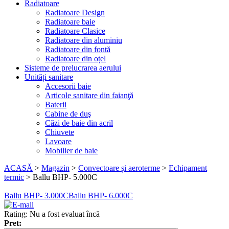
Radiatoare
Radiatoare Design
Radiatoare baie
Radiatoare Clasice
Radiatoare din aluminiu
Radiatoare din fontă
Radiatoare din oțel
Sisteme de prelucrarea aerului
Unități sanitare
Accesorii baie
Articole sanitare din faianţă
Baterii
Cabine de duş
Căzi de baie din acril
Chiuvete
Lavoare
Mobilier de baie
ACASĂ
>
Magazin
>
Convectoare și aeroterme
>
Echipament
termic
>
Ballu BHP- 5.000C
Ballu BHP- 3.000C
Ballu BHP- 6.000C
Rating: Nu a fost evaluat încă
Pret: