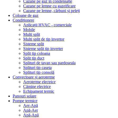
Cazane pe gaz în condensație
Cazane pe lemne cu gazeificare
Cazane pe lemne, cărbuni și peleți
Coloane de gaz
Condiționere
Aplicații HVAC - comerciale
Mobile
Multi split
Multi split de tip invertor
Sisteme split
Sisteme split tip inverter
Split tip coloana
Split tip duct
Splituri de tavan sau pardoseala
Splituri tip caseta
Splituri tip consolă
Convectoare și aeroterme
Aeroterme electrice
Cămine electrice
Echipament termic
Panouri solare
Pompe termice
Aer-Apă
Apă-Aer
Apă-Apă