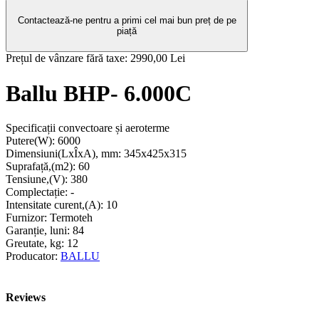
Contactează-ne pentru a primi cel mai bun preț de pe
piață
Prețul de vânzare fără taxe:
2990,00 Lei
Ballu BHP- 6.000C
Specificații convectoare și aeroterme
Putere(W):
6000
Dimensiuni(LxÎxA), mm:
345х425х315
Suprafață,(m2):
60
Tensiune,(V):
380
Complectație:
-
Intensitate curent,(A):
10
Furnizor:
Termoteh
Garanție, luni:
84
Greutate, kg:
12
Producator:
BALLU
Reviews