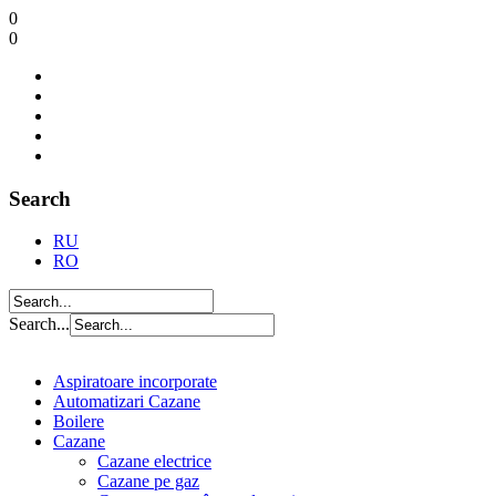
0
0
Search
RU
RO
Search...
Aspiratoare incorporate
Automatizari Cazane
Boilere
Cazane
Cazane electrice
Cazane pe gaz