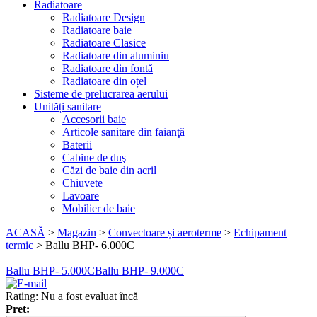
Radiatoare
Radiatoare Design
Radiatoare baie
Radiatoare Clasice
Radiatoare din aluminiu
Radiatoare din fontă
Radiatoare din oțel
Sisteme de prelucrarea aerului
Unități sanitare
Accesorii baie
Articole sanitare din faianţă
Baterii
Cabine de duş
Căzi de baie din acril
Chiuvete
Lavoare
Mobilier de baie
ACASĂ
>
Magazin
>
Convectoare și aeroterme
>
Echipament
termic
>
Ballu BHP- 6.000C
Ballu BHP- 5.000C
Ballu BHP- 9.000C
Rating: Nu a fost evaluat încă
Pret: