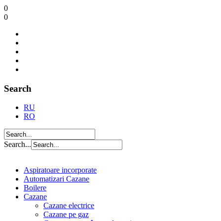
0
0
Search
RU
RO
Search...
Aspiratoare incorporate
Automatizari Cazane
Boilere
Cazane
Cazane electrice
Cazane pe gaz