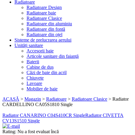
Radiatoare
Radiatoare Design
Radiatoare baie
Radiatoare Clasice
Radiatoare din aluminiu
Radiatoare din fontă
Radiatoare din oțel
Sisteme de prelucrarea aerului
Unități sanitare
Accesorii baie
Articole sanitare din faianţă
Baterii
Cabine de duş
Căzi de baie din acril
Chiuvete
Lavoare
Mobilier de baie
ACASĂ
>
Magazin
>
Radiatoare
>
Radiatoare Clasice
>
Radiator
CARDELLINO CA05S1810 Single
Radiator CANARINO C04S410CR Single
Radiator CIVETTA
CV13S1510 Single
Rating: Nu a fost evaluat încă