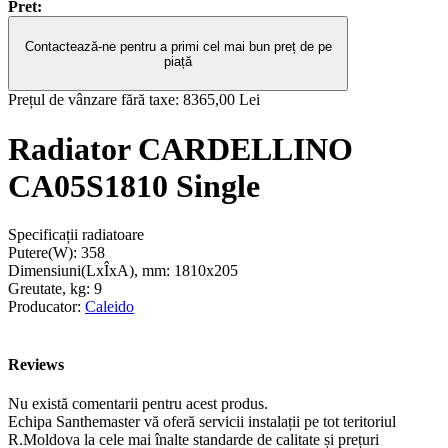
Pret:
Contactează-ne pentru a primi cel mai bun preț de pe
piață
Prețul de vânzare fără taxe:
8365,00 Lei
Radiator CARDELLINO
CA05S1810 Single
Specificații radiatoare
Putere(W):
358
Dimensiuni(LxÎxA), mm:
1810x205
Greutate, kg:
9
Producator:
Caleido
Reviews
Nu există comentarii pentru acest produs.
Echipa Santhemaster vă oferă servicii instalații pe tot teritoriul
R.Moldova la cele mai înalte standarde de calitate și prețuri