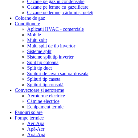
Cazane pe gaz în condensație
Cazane pe lemne cu gazeificare
Cazane pe lemne, cărbuni și peleți
Coloane de gaz
Condiționere
Aplicații HVAC - comerciale
Mobile
Multi split
Multi split de tip invertor
Sisteme split
Sisteme split tip inverter
Split tip coloana
Split tip duct
Splituri de tavan sau pardoseala
Splituri tip caseta
Splituri tip consolă
Convectoare și aeroterme
Aeroterme electrice
Cămine electrice
Echipament termic
Panouri solare
Pompe termice
Aer-Apă
Apă-Aer
Apă-Apă