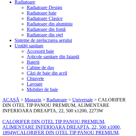
Radiatoare
Radiatoare Design
Radiatoare baie
Radiatoare Clasice
Radiatoare din aluminiu
Radiatoare din fontă
Radiatoare din oțel
Sisteme de prelucrarea aerului
Unități sanitare
Accesorii baie
Articole sanitare din faianţă
Baterii
Cabine de duş
Căzi de baie din acril
Chiuvete
Lavoare
Mobilier de baie
ACASĂ
>
Magazin
>
Radiatoare
>
Universale
>
CALORIFER
DIN OTEL TIP PANOU PREMIUM, ALIMENTARE
INFERIOARA DREAPTA, 22, 500 x1200, 2273W
CALORIFER DIN OTEL TIP PANOU PREMIUM,
ALIMENTARE INFERIOARA DREAPTA, 22, 500 x1000,
1894W
CALORIFER DIN OTEL TIP PANOU PREMIUM,