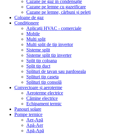
Cazane pe gaz în condensație
Cazane pe lemne cu gazeificare
Cazane pe lemne, cărbuni și peleți
Coloane de gaz
Condiționere
Aplicații HVAC - comerciale
Mobile
Multi split
Multi split de tip invertor
Sisteme split
Sisteme split tip inverter
Split tip coloana
Split tip duct
Splituri de tavan sau pardoseala
Splituri tip caseta
Splituri tip consolă
Convectoare și aeroterme
Aeroterme electrice
Cămine electrice
Echipament termic
Panouri solare
Pompe termice
Aer-Apă
Apă-Aer
Apă-Apă