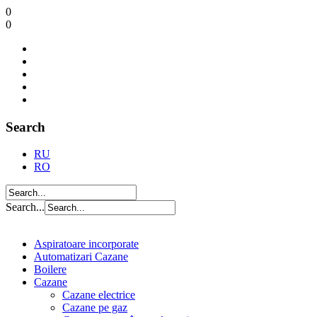
0
0
Search
RU
RO
Search...
Aspiratoare incorporate
Automatizari Cazane
Boilere
Cazane
Cazane electrice
Cazane pe gaz