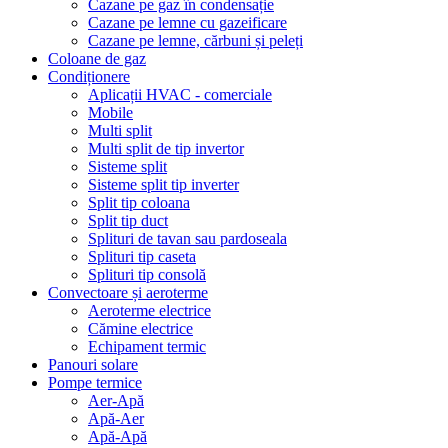
Cazane pe gaz în condensație
Cazane pe lemne cu gazeificare
Cazane pe lemne, cărbuni și peleți
Coloane de gaz
Condiționere
Aplicații HVAC - comerciale
Mobile
Multi split
Multi split de tip invertor
Sisteme split
Sisteme split tip inverter
Split tip coloana
Split tip duct
Splituri de tavan sau pardoseala
Splituri tip caseta
Splituri tip consolă
Convectoare și aeroterme
Aeroterme electrice
Cămine electrice
Echipament termic
Panouri solare
Pompe termice
Aer-Apă
Apă-Aer
Apă-Apă