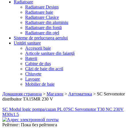
Radiatoare
Radiatoare Design
Radiatoare baie
Radiatoare Clasice
Radiatoare din aluminiu
Radiatoare din fontă
Radiatoare din oțel
Sisteme de prelucrarea aerului
Unități sanitare
Accesorii baie
Articole sanitare din faianţă
Baterii
Cabine de duş
Căzi de baie din acril
Chiuvete
Lavoare
Mobilier de baie
Домашняя страница
>
Магазин
>
Автоматика
>
SC Servomotor
distribuitor TA15MR 230 V
SC Modul logic pompa/cazan PL 07
SC Servomotor T30 NC 230V
M30x1.5
Рейтинг: Пока без рейтинга