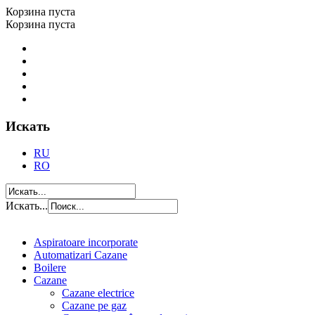
Корзина пуста
Корзина пуста
Искать
RU
RO
Искать...
Aspiratoare incorporate
Automatizari Cazane
Boilere
Cazane
Cazane electrice
Cazane pe gaz