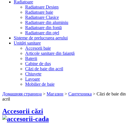
Radiatoare
Radiatoare Design
Radiatoare baie
Radiatoare Clasice
Radiatoare din aluminiu
Radiatoare din fontă
Radiatoare din oțel
Sisteme de prelucrarea aerului
Unități sanitare
Accesorii baie
Articole sanitare din faianţă
Baterii
Cabine de duş
Căzi de baie din acril
Chiuvete
Lavoare
Mobilier de baie
Домашняя страница
>
Магазин
>
Сантехника
>
Căzi de baie din
acril
Accesorii căzi