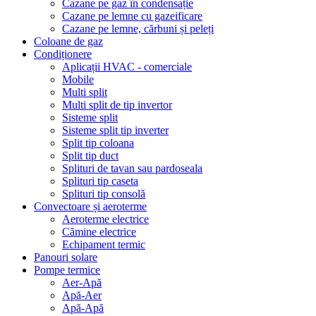
Cazane pe gaz în condensație
Cazane pe lemne cu gazeificare
Cazane pe lemne, cărbuni și peleți
Coloane de gaz
Condiționere
Aplicații HVAC - comerciale
Mobile
Multi split
Multi split de tip invertor
Sisteme split
Sisteme split tip inverter
Split tip coloana
Split tip duct
Splituri de tavan sau pardoseala
Splituri tip caseta
Splituri tip consolă
Convectoare și aeroterme
Aeroterme electrice
Cămine electrice
Echipament termic
Panouri solare
Pompe termice
Aer-Apă
Apă-Aer
Apă-Apă