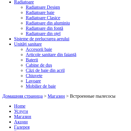
Radiatoare
Radiatoare Design
Radiatoare baie
Radiatoare Clasice
Radiatoare din aluminiu
Radiatoare din fontă
Radiatoare din oțel
Sisteme de prelucrarea aerului
Unități sanitare
Accesorii baie
Articole sanitare din faianţă
Baterii
Cabine de duş
Căzi de baie din acril
Chiuvete
Lavoare
Mobilier de baie
Домашняя страница
>
Магазин
>
Встроенные пылесосы
Home
Услуги
Магазин
Акции
Галерея