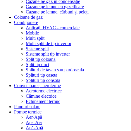
Cazane pe gaz în condensație
Cazane pe lemne cu gazeificare
Cazane pe lemne, cărbuni și peleți
Coloane de gaz
Condiționere
Aplicații HVAC - comerciale
Mobile
Multi split
Multi split de tip invertor
Sisteme split
Sisteme split tip inverter
Split tip coloana
Split tip duct
Splituri de tavan sau pardoseala
Splituri tip caseta
Splituri tip consolă
Convectoare și aeroterme
Aeroterme electrice
Cămine electrice
Echipament termic
Panouri solare
Pompe termice
Aer-Apă
Apă-Aer
Apă-Apă