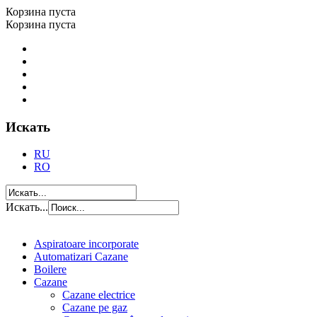
Корзина пуста
Корзина пуста
Искать
RU
RO
Искать...
Aspiratoare incorporate
Automatizari Cazane
Boilere
Cazane
Cazane electrice
Cazane pe gaz