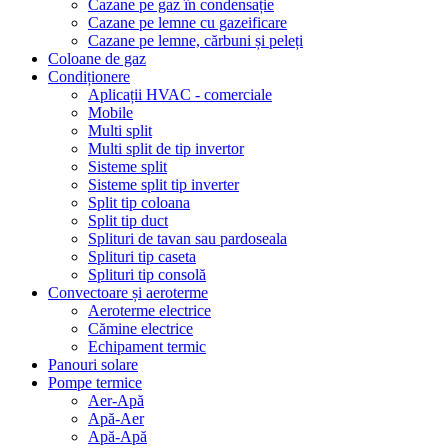
Cazane pe gaz în condensație
Cazane pe lemne cu gazeificare
Cazane pe lemne, cărbuni și peleți
Coloane de gaz
Condiționere
Aplicații HVAC - comerciale
Mobile
Multi split
Multi split de tip invertor
Sisteme split
Sisteme split tip inverter
Split tip coloana
Split tip duct
Splituri de tavan sau pardoseala
Splituri tip caseta
Splituri tip consolă
Convectoare și aeroterme
Aeroterme electrice
Cămine electrice
Echipament termic
Panouri solare
Pompe termice
Aer-Apă
Apă-Aer
Apă-Apă