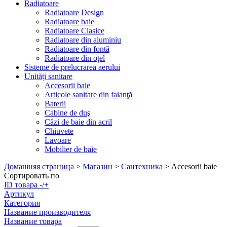
Radiatoare
Radiatoare Design
Radiatoare baie
Radiatoare Clasice
Radiatoare din aluminiu
Radiatoare din fontă
Radiatoare din oțel
Sisteme de prelucrarea aerului
Unități sanitare
Accesorii baie
Articole sanitare din faianţă
Baterii
Cabine de duş
Căzi de baie din acril
Chiuvete
Lavoare
Mobilier de baie
Домашняя страница
>
Магазин
>
Сантехника
>
Accesorii baie
Сортировать по
ID товара -/+
Артикул
Категория
Название производителя
Название товара