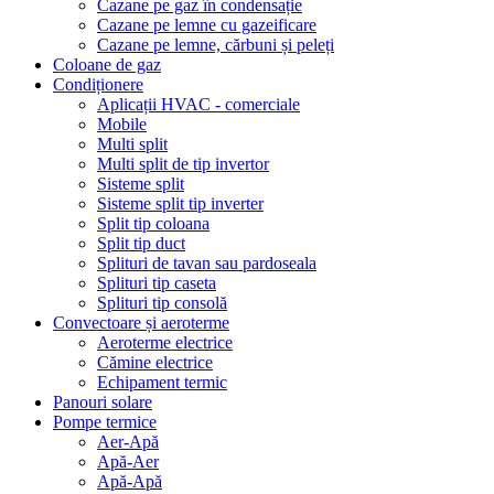
Cazane pe gaz în condensație
Cazane pe lemne cu gazeificare
Cazane pe lemne, cărbuni și peleți
Coloane de gaz
Condiționere
Aplicații HVAC - comerciale
Mobile
Multi split
Multi split de tip invertor
Sisteme split
Sisteme split tip inverter
Split tip coloana
Split tip duct
Splituri de tavan sau pardoseala
Splituri tip caseta
Splituri tip consolă
Convectoare și aeroterme
Aeroterme electrice
Cămine electrice
Echipament termic
Panouri solare
Pompe termice
Aer-Apă
Apă-Aer
Apă-Apă