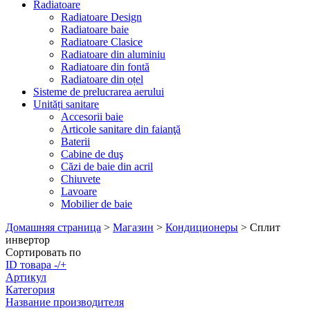
Radiatoare
Radiatoare Design
Radiatoare baie
Radiatoare Clasice
Radiatoare din aluminiu
Radiatoare din fontă
Radiatoare din oțel
Sisteme de prelucrarea aerului
Unități sanitare
Accesorii baie
Articole sanitare din faianţă
Baterii
Cabine de duş
Căzi de baie din acril
Chiuvete
Lavoare
Mobilier de baie
Домашняя страница
>
Магазин
>
Кондиционеры
>
Сплит
инвертор
Сортировать по
ID товара -/+
Артикул
Категория
Название производителя