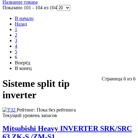
Название товара
Показано 101 - 104 из 104
В начало
Назад
1
2
3
4
5
6
Вперёд
В конец
Страница 6 из 6
Sisteme split tip
inverter
Рейтинг: Пока без рейтинга
Текущий уровень запасов
Mitsubishi Heavy INVERTER SRK/SRC
63 ZK-S /ZM-S1