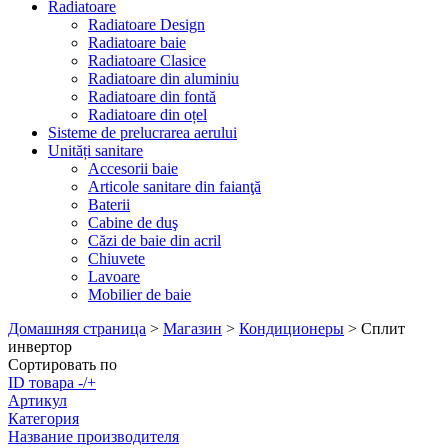
Radiatoare
Radiatoare Design
Radiatoare baie
Radiatoare Clasice
Radiatoare din aluminiu
Radiatoare din fontă
Radiatoare din oțel
Sisteme de prelucrarea aerului
Unități sanitare
Accesorii baie
Articole sanitare din faianţă
Baterii
Cabine de duş
Căzi de baie din acril
Chiuvete
Lavoare
Mobilier de baie
Домашняя страница
>
Магазин
>
Кондиционеры
>
Сплит
инвертор
Сортировать по
ID товара -/+
Артикул
Категория
Название производителя