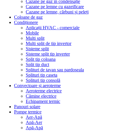
Cazane pe gaz în condensație
Cazane pe lemne cu gazeificare
Cazane pe lemne, cărbuni și peleți
Coloane de gaz
Condiționere
Aplicații HVAC - comerciale
Mobile
Multi split
Multi split de tip invertor
Sisteme split
Sisteme split tip inverter
Split tip coloana
Split tip duct
Splituri de tavan sau pardoseala
Splituri tip caseta
Splituri tip consolă
Convectoare și aeroterme
Aeroterme electrice
Cămine electrice
Echipament termic
Panouri solare
Pompe termice
Aer-Apă
Apă-Aer
Apă-Apă