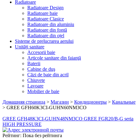
Radiatoare
Radiatoare Design
Radiatoare baie
Radiatoare Clasice
Radiatoare din aluminiu
Radiatoare din fontă
Radiatoare din oțel
Sisteme de prelucrarea aerului
Unități sanitare
Accesorii baie
Articole sanitare din faianţă
Baterii
Cabine de duş
Căzi de baie din acril
Chiuvete
Lavoare
Mobilier de baie
Домашняя страница
>
Магазин
>
Кондиционеры
>
Канальные
>
GREE GFH60K3CI-GUHN60NM3CO
GREE GFH48K3CI-GUHN48NM3CO
GREE FGR20/B-G seria
HIGH PRESSURE
Рейтинг: Пока без рейтинга