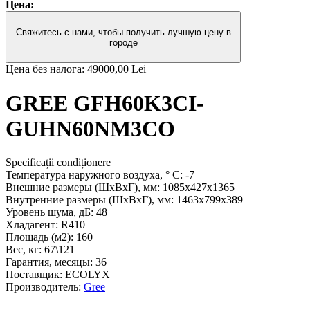
Цена:
Свяжитесь с нами, чтобы получить лучшую цену в
городе
Цена без налога:
49000,00 Lei
GREE GFH60K3CI-
GUHN60NM3CO
Specificații condiționere
Температура наружного воздуха, ° С:
-7
Внешние размеры (ШхВхГ), мм:
1085х427х1365
Внутренние размеры (ШхВхГ), мм:
1463х799х389
Уровень шума, дБ:
48
Хладагент:
R410
Площадь (м2):
160
Вес, кг:
67\121
Гарантия, месяцы:
36
Поставщик:
ECOLYX
Производитель:
Gree