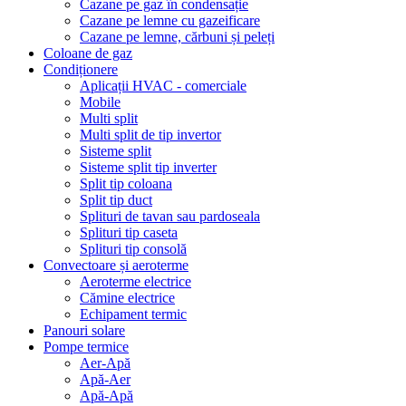
Cazane pe gaz în condensație
Cazane pe lemne cu gazeificare
Cazane pe lemne, cărbuni și peleți
Coloane de gaz
Condiționere
Aplicații HVAC - comerciale
Mobile
Multi split
Multi split de tip invertor
Sisteme split
Sisteme split tip inverter
Split tip coloana
Split tip duct
Splituri de tavan sau pardoseala
Splituri tip caseta
Splituri tip consolă
Convectoare și aeroterme
Aeroterme electrice
Cămine electrice
Echipament termic
Panouri solare
Pompe termice
Aer-Apă
Apă-Aer
Apă-Apă