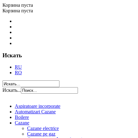
Корзина пуста
Корзина пуста
Искать
RU
RO
Искать...
Aspiratoare incorporate
Automatizari Cazane
Boilere
Cazane
Cazane electrice
Cazane pe gaz