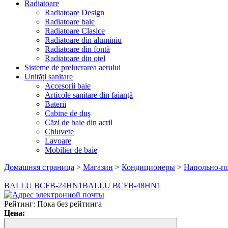
Radiatoare
Radiatoare Design
Radiatoare baie
Radiatoare Clasice
Radiatoare din aluminiu
Radiatoare din fontă
Radiatoare din oțel
Sisteme de prelucrarea aerului
Unități sanitare
Accesorii baie
Articole sanitare din faianţă
Baterii
Cabine de duş
Căzi de baie din acril
Chiuvete
Lavoare
Mobilier de baie
Домашняя страница
>
Магазин
>
Кондиционеры
>
Напольно-п
BALLU BCFB-24HN1
BALLU BCFB-48HN1
Рейтинг: Пока без рейтинга
Цена: