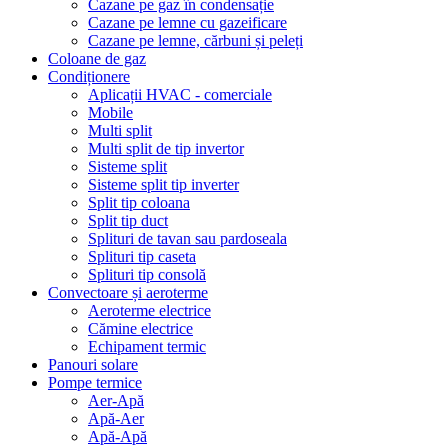
Cazane pe gaz în condensație
Cazane pe lemne cu gazeificare
Cazane pe lemne, cărbuni și peleți
Coloane de gaz
Condiționere
Aplicații HVAC - comerciale
Mobile
Multi split
Multi split de tip invertor
Sisteme split
Sisteme split tip inverter
Split tip coloana
Split tip duct
Splituri de tavan sau pardoseala
Splituri tip caseta
Splituri tip consolă
Convectoare și aeroterme
Aeroterme electrice
Cămine electrice
Echipament termic
Panouri solare
Pompe termice
Aer-Apă
Apă-Aer
Apă-Apă