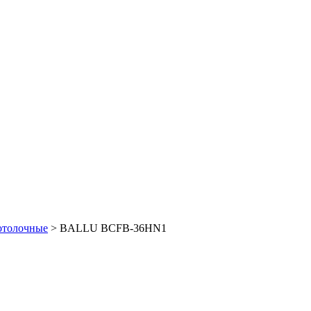
отолочные
>
BALLU BCFB-36HN1