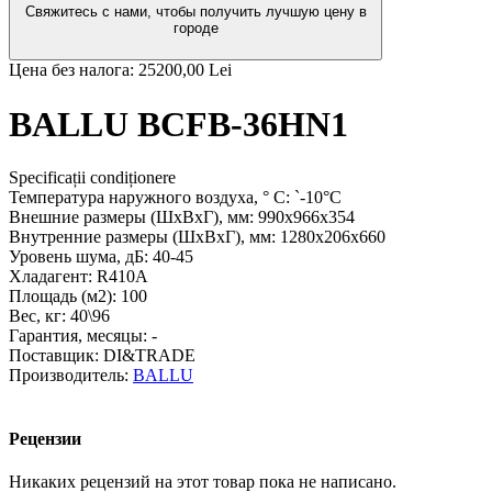
Свяжитесь с нами, чтобы получить лучшую цену в
городе
Цена без налога:
25200,00 Lei
BALLU BCFB-36HN1
Specificații condiționere
Температура наружного воздуха, ° С:
`-10°C
Внешние размеры (ШхВхГ), мм:
990x966x354
Внутренние размеры (ШхВхГ), мм:
1280x206x660
Уровень шума, дБ:
40-45
Хладагент:
R410A
Площадь (м2):
100
Вес, кг:
40\96
Гарантия, месяцы:
-
Поставщик:
DI&TRADE
Производитель:
BALLU
Рецензии
Никаких рецензий на этот товар пока не написано.