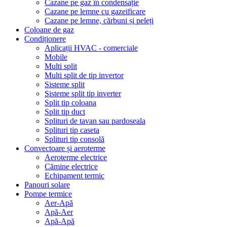
Cazane pe gaz în condensație
Cazane pe lemne cu gazeificare
Cazane pe lemne, cărbuni și peleți
Coloane de gaz
Condiționere
Aplicații HVAC - comerciale
Mobile
Multi split
Multi split de tip invertor
Sisteme split
Sisteme split tip inverter
Split tip coloana
Split tip duct
Splituri de tavan sau pardoseala
Splituri tip caseta
Splituri tip consolă
Convectoare și aeroterme
Aeroterme electrice
Cămine electrice
Echipament termic
Panouri solare
Pompe termice
Aer-Apă
Apă-Aer
Apă-Apă