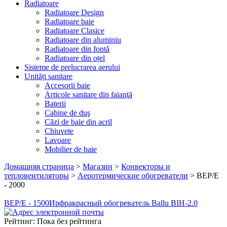
Radiatoare
Radiatoare Design
Radiatoare baie
Radiatoare Clasice
Radiatoare din aluminiu
Radiatoare din fontă
Radiatoare din oțel
Sisteme de prelucrarea aerului
Unități sanitare
Accesorii baie
Articole sanitare din faianţă
Baterii
Cabine de duş
Căzi de baie din acril
Chiuvete
Lavoare
Mobilier de baie
Домашняя страница
>
Магазин
>
Конвекторы и
тепловентиляторы
>
Аеротермические обогреватели
>
BEP/E
- 2000
BEP/E - 1500
Ирфракрасный обогреватель Ballu BIH-2.0
Рейтинг: Пока без рейтинга