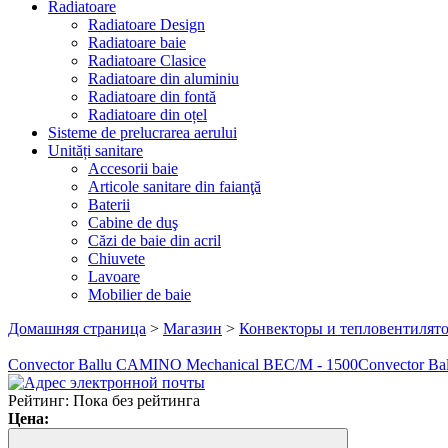
Radiatoare
Radiatoare Design
Radiatoare baie
Radiatoare Clasice
Radiatoare din aluminiu
Radiatoare din fontă
Radiatoare din oțel
Sisteme de prelucrarea aerului
Unități sanitare
Accesorii baie
Articole sanitare din faianţă
Baterii
Cabine de duş
Căzi de baie din acril
Chiuvete
Lavoare
Mobilier de baie
Домашняя страница
>
Магазин
>
Конвекторы и тепловентилят
Convector Ballu CAMINO Mechanical BEC/M - 1500
Convector Ba
Рейтинг: Пока без рейтинга
Цена: