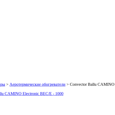
оры
>
Аеротермические обогреватели
>
Convector Ballu CAMINO 
llu СAMINO Electronic BEC/E - 1000