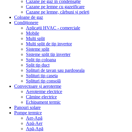
Cazane pe gaz în condensație
Cazane pe lemne cu gazeificare
Cazane pe lemne, cărbuni și peleți
Coloane de gaz
Condiționere
Aplicații HVAC - comerciale
Mobile
Multi split
Multi split de tip invertor
Sisteme split
Sisteme split tip inverter
Split tip coloana
Split tip duct
Splituri de tavan sau pardoseala
Splituri tip caseta
Splituri tip consolă
Convectoare și aeroterme
Aeroterme electrice
Cămine electrice
Echipament termic
Panouri solare
Pompe termice
Aer-Apă
Apă-Aer
Apă-Apă