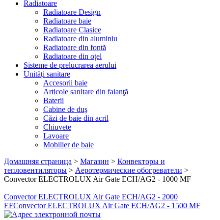
Radiatoare
Radiatoare Design
Radiatoare baie
Radiatoare Clasice
Radiatoare din aluminiu
Radiatoare din fontă
Radiatoare din oțel
Sisteme de prelucrarea aerului
Unități sanitare
Accesorii baie
Articole sanitare din faianţă
Baterii
Cabine de duş
Căzi de baie din acril
Chiuvete
Lavoare
Mobilier de baie
Домашняя страница
>
Магазин
>
Конвекторы и
тепловентиляторы
>
Аеротермические обогреватели
>
Convector ELECTROLUX Air Gate ECH/AG2 - 1000 MF
Convector ELECTROLUX Air Gate ECH/AG2 - 2000
EF
Convector ELECTROLUX Air Gate ECH/AG2 - 1500 MF