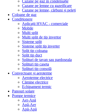
Cazane pe gaz în condensație
Cazane pe lemne cu gazeificare
Cazane pe lemne, cărbuni și peleți
Coloane de gaz
Condiționere
Aplicații HVAC - comerciale
Mobile
Multi split
Multi split de tip invertor
Sisteme split
Sisteme split tip inverter
Split tip coloana
Split tip duct
Splituri de tavan sau pardoseala
Splituri tip caseta
Splituri tip consolă
Convectoare și aeroterme
Aeroterme electrice
Cămine electrice
Echipament termic
Panouri solare
Pompe termice
Aer-Apă
Apă-Aer
Apă-Apă