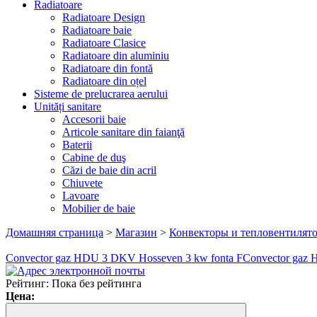
Radiatoare
Radiatoare Design
Radiatoare baie
Radiatoare Clasice
Radiatoare din aluminiu
Radiatoare din fontă
Radiatoare din oțel
Sisteme de prelucrarea aerului
Unități sanitare
Accesorii baie
Articole sanitare din faianţă
Baterii
Cabine de duş
Căzi de baie din acril
Chiuvete
Lavoare
Mobilier de baie
Домашняя страница
>
Магазин
>
Конвекторы и тепловентилят
Convector gaz HDU 3 DKV Hosseven 3 kw fonta F
Convector gaz 
Рейтинг: Пока без рейтинга
Цена: