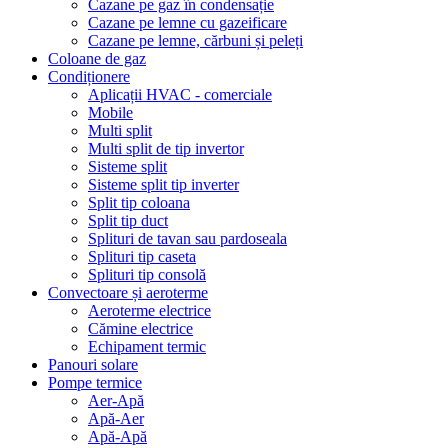
Cazane pe gaz în condensație
Cazane pe lemne cu gazeificare
Cazane pe lemne, cărbuni și peleți
Coloane de gaz
Condiționere
Aplicații HVAC - comerciale
Mobile
Multi split
Multi split de tip invertor
Sisteme split
Sisteme split tip inverter
Split tip coloana
Split tip duct
Splituri de tavan sau pardoseala
Splituri tip caseta
Splituri tip consolă
Convectoare și aeroterme
Aeroterme electrice
Cămine electrice
Echipament termic
Panouri solare
Pompe termice
Aer-Apă
Apă-Aer
Apă-Apă