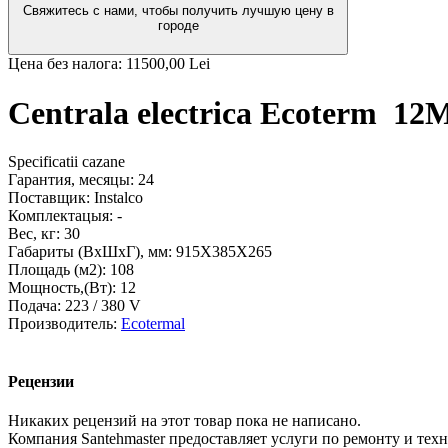
Свяжитесь с нами, чтобы получить лучшую цену в
городе
Цена без налога:
11500,00 Lei
Centrala electrica Ecoterm 12
Specificatii cazane
Гарантия, месяцы:
24
Поставщик:
Instalco
Комплектацыя:
-
Вес, кг:
30
Габариты (ВxШxГ), мм:
915Х385Х265
Площадь (м2):
108
Мощность,(Вт):
12
Подача:
223 / 380 V
Производитель:
Ecotermal
Рецензии
Никаких рецензий на этот товар пока не написано.
Компания Santehmaster предоставляет услуги по ремонту и те