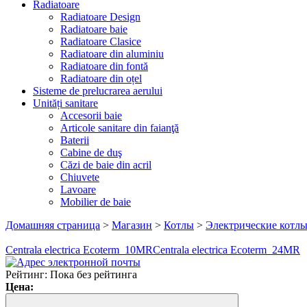
Radiatoare
Radiatoare Design
Radiatoare baie
Radiatoare Clasice
Radiatoare din aluminiu
Radiatoare din fontă
Radiatoare din oțel
Sisteme de prelucrarea aerului
Unități sanitare
Accesorii baie
Articole sanitare din faianţă
Baterii
Cabine de duş
Căzi de baie din acril
Chiuvete
Lavoare
Mobilier de baie
Домашняя страница
>
Магазин
>
Котлы
>
Электрические котл
Centrala electrica Ecoterm 10MR
Centrala electrica Ecoterm 24MR
Рейтинг: Пока без рейтинга
Цена: