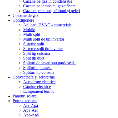
Cazane pe gaz în condensație
Cazane pe lemne cu gazeificare
Cazane pe lemne, cărbuni și peleți
Coloane de gaz
Condiționere
Aplicații HVAC - comerciale
Mobile
Multi split
Multi split de tip invertor
Sisteme split
Sisteme split tip inverter
Split tip coloana
Split tip duct
Splituri de tavan sau pardoseala
Splituri tip caseta
Splituri tip consolă
Convectoare și aeroterme
Aeroterme electrice
Cămine electrice
Echipament termic
Panouri solare
Pompe termice
Aer-Apă
Apă-Aer
Apă-Apă